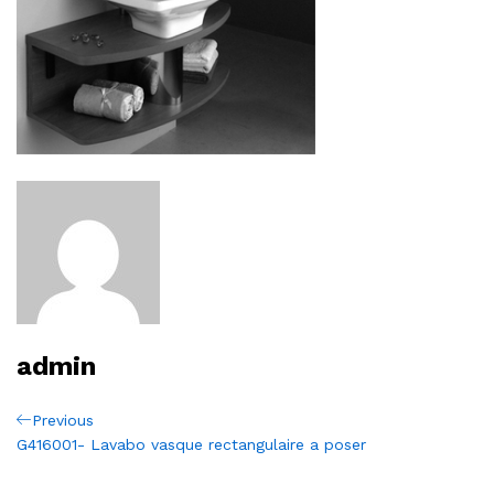
admin
Navigation
Previous
Previous
Post
G416001- Lavabo vasque rectangulaire a poser
de