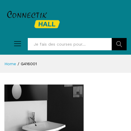
Recherc
Home
/
G416001