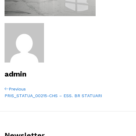
admin
Navigation
Previous
Previous
Post
PRIS_STATUA_00215-CHS – ESS. BR STATUARI
de
l’article
Newsletter