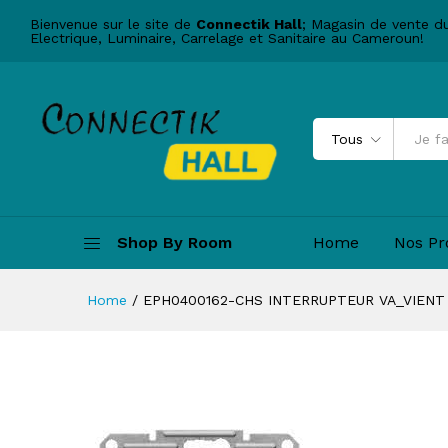
Bienvenue sur le site de
Connectik Hall
; Magasin de vente d
Electrique, Luminaire, Carrelage et Sanitaire au Cameroun!
Tous
Shop By Room
Home
Nos Pr
Home
/
EPH0400162-CHS INTERRUPTEUR VA_VIENT