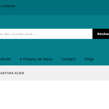
u materiel
Reche
oduits
A Propos de Nous
Contact
FAQs
 ASFORA ACIER