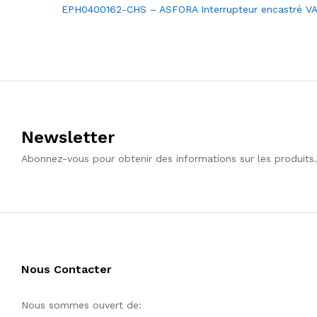
Post
EPH0400162-CHS – ASFORA Interrupteur encastré V
de
l’article
Newsletter
Abonnez-vous pour obtenir des informations sur les produits.
Nous Contacter
Nous sommes ouvert de: