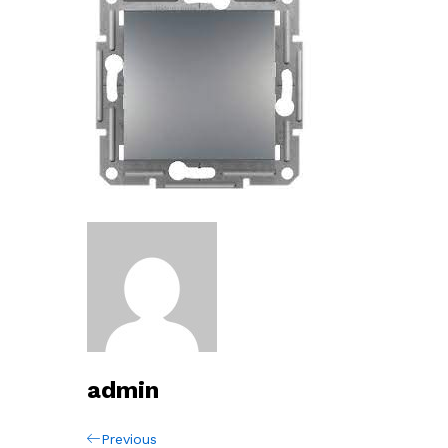
admin
Navigation
Previous
Previous