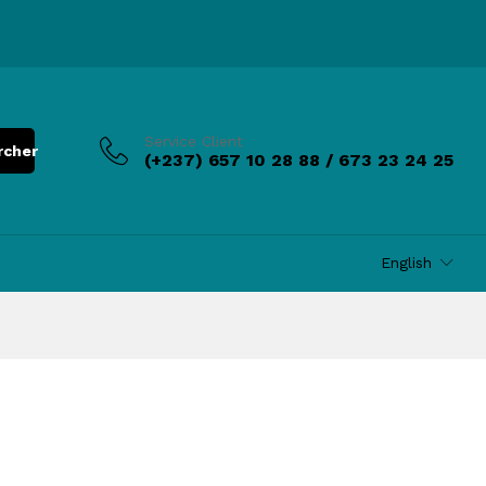
Service Client
rcher
(+237) 657 10 28 88 / 673 23 24 25
English