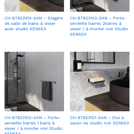
CH-87923104-SAN – Etagère
CH-87923103-SAN – Porte-
de salle de bains à visser
serviette barres 2barres à
acier studio SENSEA
visser / à monter noir Studio
SENSEA
CH-87923102-SAN – Porte-
CH-87923101-SAN – Etui à
serviette barres 1 barre à
savon vis studio noir SENSEA
visser / à monter noir Studio
SENSEA