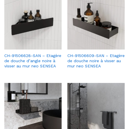
CH-91506628-SAN – Etagère
CH-91506609-SAN – Etagère
de douche d’angle noire à
de douche noire à visser au
visser au mur neo SENSEA
mur neo SENSEA