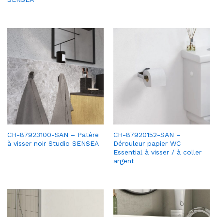
CH-87923100-SAN – Patère
CH-87920152-SAN –
à visser noir Studio SENSEA
Dérouleur papier WC
Essential à visser / à coller
argent