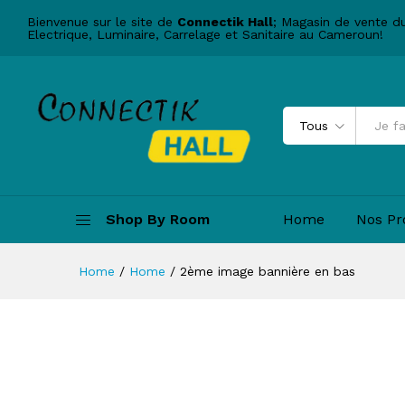
Bienvenue sur le site de
Connectik Hall
; Magasin de vente d
Electrique, Luminaire, Carrelage et Sanitaire au Cameroun!
Tous
Shop By Room
Home
Nos Pr
Home
/
Home
/
2ème image bannière en bas