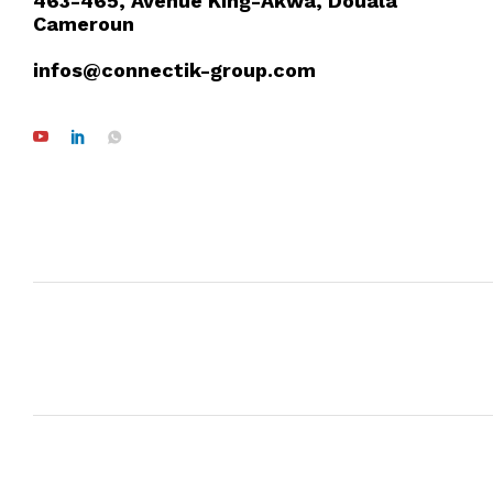
463-465, Avenue King-Akwa, Douala
Cameroun
infos@connectik-group.com