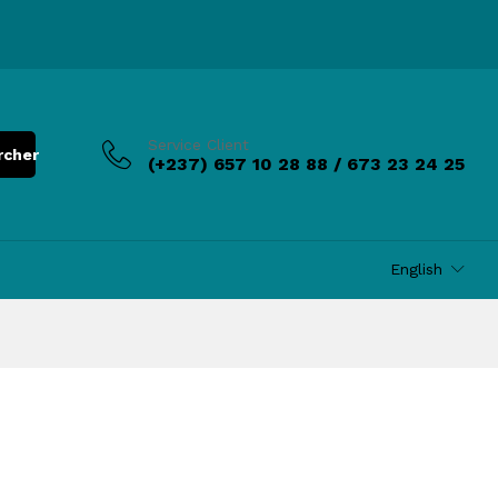
Service Client
rcher
(+237) 657 10 28 88 / 673 23 24 25
English