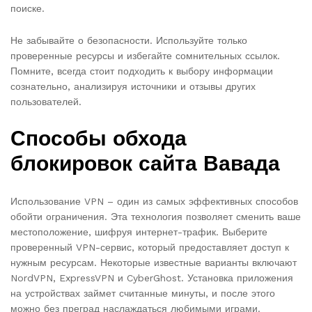
поиске.
Не забывайте о безопасности. Используйте только
проверенные ресурсы и избегайте сомнительных ссылок.
Помните, всегда стоит подходить к выбору информации
сознательно, анализируя источники и отзывы других
пользователей.
Способы обхода
блокировок сайта Вавада
Использование VPN – один из самых эффективных способов
обойти ограничения. Эта технология позволяет сменить ваше
местоположение, шифруя интернет-трафик. Выберите
проверенный VPN-сервис, который предоставляет доступ к
нужным ресурсам. Некоторые известные варианты включают
NordVPN, ExpressVPN и CyberGhost. Установка приложения
на устройствах займет считанные минуты, и после этого
можно без преград наслаждаться любимыми играми.