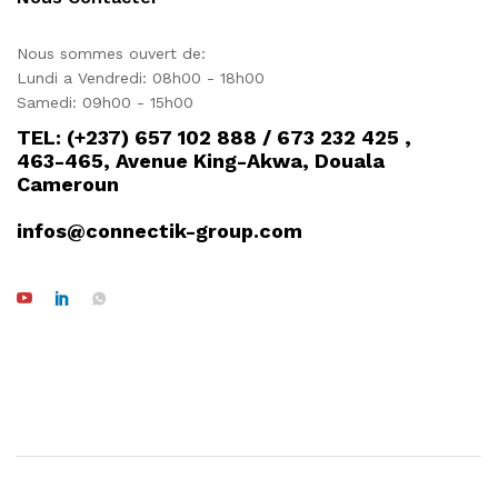
Nous sommes ouvert de:
Lundi a Vendredi: 08h00 - 18h00
Samedi: 09h00 - 15h00
TEL: (+237) 657 102 888 / 673 232 425 ,
463-465, Avenue King-Akwa, Douala
Cameroun
infos@connectik-group.com