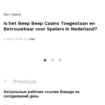
Non classé
Is het Beep Beep Casino Toegestaan en
Betrouwbaar voor Spelers in Nederland?
5 août 2026
by
ivan
Navigation
Previous
Previous
de
Post
Актуальные рабочие ссылки Вавада на
l’article
сегодняшний день