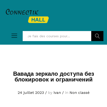
Recherc
Вавада зеркало доступа без
блокировок и ограничений
24 juillet 2023
/
by
ivan
/
in
Non classé