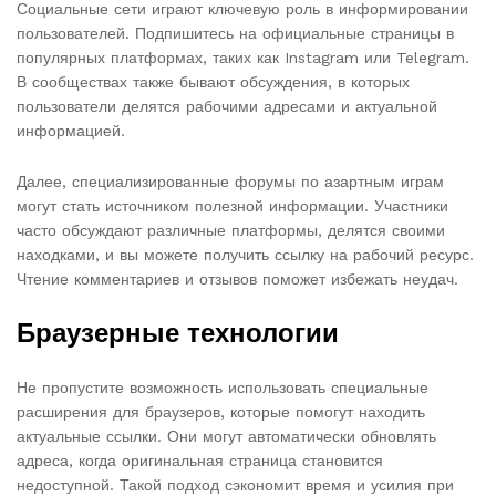
Социальные сети играют ключевую роль в информировании
пользователей. Подпишитесь на официальные страницы в
популярных платформах, таких как Instagram или Telegram.
В сообществах также бывают обсуждения, в которых
пользователи делятся рабочими адресами и актуальной
информацией.
Далее, специализированные форумы по азартным играм
могут стать источником полезной информации. Участники
часто обсуждают различные платформы, делятся своими
находками, и вы можете получить ссылку на рабочий ресурс.
Чтение комментариев и отзывов поможет избежать неудач.
Браузерные технологии
Не пропустите возможность использовать специальные
расширения для браузеров, которые помогут находить
актуальные ссылки. Они могут автоматически обновлять
адреса, когда оригинальная страница становится
недоступной. Такой подход сэкономит время и усилия при