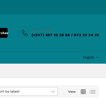
Service Client
rcher
(+237) 657 10 28 88 / 673 23 24 25
English
ort by latest
View