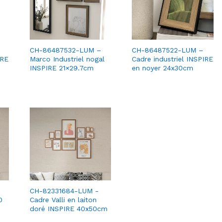
CH-86487532-LUM –
CH-86487522-LUM –
IRE
Marco Industriel nogal
Cadre industriel INSPIRE
INSPIRE 21×29.7cm
en noyer 24x30cm
CH-82331684-LUM -
0
Cadre Valli en laiton
doré INSPIRE 40x50cm