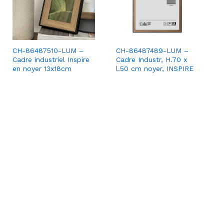
CH-86487510-LUM –
CH-86487489-LUM –
Cadre industriel Inspire
Cadre Industr, H.70 x
en noyer 13x18cm
l.50 cm noyer, INSPIRE