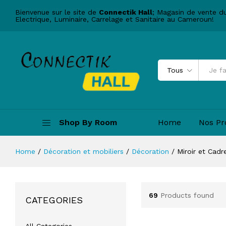
Bienvenue sur le site de
Connectik Hall
; Magasin de vente d
Electrique, Luminaire, Carrelage et Sanitaire au Cameroun!
Tous
Shop By Room
Home
Nos Pr
Home
/
Décoration et mobiliers
/
Décoration
/
Miroir et Cad
69
Products found
CATEGORIES