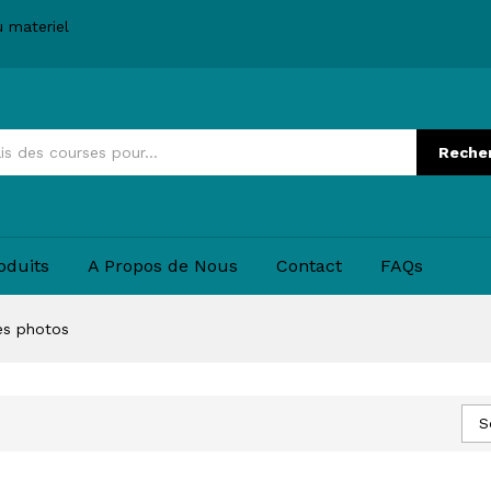
u materiel
Reche
oduits
A Propos de Nous
Contact
FAQs
res photos
S