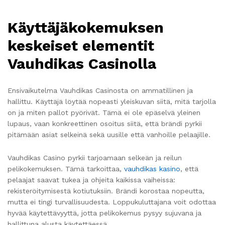
Käyttäjäkokemuksen
keskeiset elementit
Vauhdikas Casinolla
Ensivaikutelma Vauhdikas Casinosta on ammatillinen ja
hallittu. Käyttäjä löytää nopeasti yleiskuvan siitä, mitä tarjolla
on ja miten pallot pyörivät. Tämä ei ole epäselvä yleinen
lupaus, vaan konkreettinen osoitus siitä, että brändi pyrkii
pitämään asiat selkeinä sekä uusille että vanhoille pelaajille.
Vauhdikas Casino pyrkii tarjoamaan selkeän ja reilun
pelikokemuksen. Tämä tarkoittaa,
vauhdikas kasino
, että
pelaajat saavat tukea ja ohjeita kaikissa vaiheissa:
rekisteröitymisestä kotiutuksiin. Brändi korostaa nopeutta,
mutta ei tingi turvallisuudesta. Loppukuluttajana voit odottaa
hyvää käytettävyyttä, jotta pelikokemus pysyy sujuvana ja
hallittuna alusta käytettäessä.