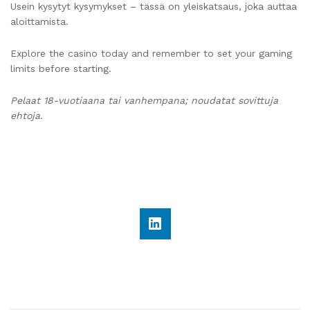
Usein kysytyt kysymykset – tässä on yleiskatsaus, joka auttaa
aloittamista.
Explore the casino today and remember to set your gaming
limits before starting.
Pelaat 18-vuotiaana tai vanhempana; noudatat sovittuja
ehtoja.