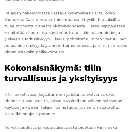
Pelaajan näkökulmasta vastaus kysymykseen siitä, onko
Vauhdikas Casino nopea toimintaansa liittyvillä lupauksilla,
tulee monesta pienestä yksityiskohdasta. Tässä kappaleessa
kiinnitetään huomiota käyttöönottoon, tilin hallinnointiin ja
yleiseen suorituskykyyn. Lisäksi pohdimme, miten vastuullinen
pelaaminen näkyy käytännön toimenpiteissä ja miten se tukee
pitkän aikavälin pelikokemusta.
Kokonaisnäkymä: tilin
turvallisuus ja yksityisyys
Tilin turvallisuus, kirjautuminen ja istunnonvalvonta ovat
olennaisia osa-alueita, joissa suositellaan vahvan salasanan
käyttöä ja kahden tekijän tunnistusta, jos se on saatavilla.
Näin tilin suojaus paranee.
Turvallisuudesta ja vastuullisuudesta pidetään kiinni sekä