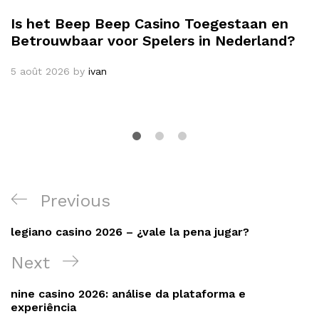
Is het Beep Beep Casino Toegestaan en
Betrouwbaar voor Spelers in Nederland?
5 août 2026
by
ivan
Navigation
Previous
Previous
de
Post
legiano casino 2026 – ¿vale la pena jugar?
l’article
Next
Next
Post
nine casino 2026: análise da plataforma e
experiência