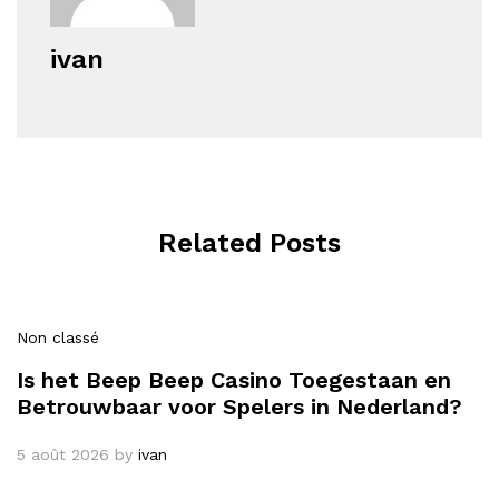
ivan
Related Posts
Non classé
Is het Beep Beep Casino Toegestaan en
Betrouwbaar voor Spelers in Nederland?
5 août 2026
by
ivan