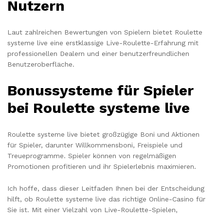
Nutzern
Laut zahlreichen Bewertungen von Spielern bietet Roulette
systeme live eine erstklassige Live-Roulette-Erfahrung mit
professionellen Dealern und einer benutzerfreundlichen
Benutzeroberfläche.
Bonussysteme für Spieler
bei Roulette systeme live
Roulette systeme live bietet großzügige Boni und Aktionen
für Spieler, darunter Willkommensboni, Freispiele und
Treueprogramme. Spieler können von regelmäßigen
Promotionen profitieren und ihr Spielerlebnis maximieren.
Ich hoffe, dass dieser Leitfaden Ihnen bei der Entscheidung
hilft, ob Roulette systeme live das richtige Online-Casino für
Sie ist. Mit einer Vielzahl von Live-Roulette-Spielen,