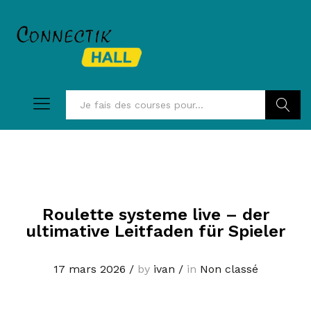
Recherc
Roulette systeme live – der
ultimative Leitfaden für Spieler
17 mars 2026
/
by
ivan
/
in
Non classé