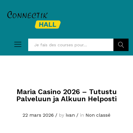
Recherc
Maria Casino 2026 – Tutustu
Palveluun ja Alkuun Helposti
22 mars 2026
/
by
ivan
/
in
Non classé