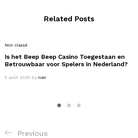
Related Posts
Non classé
Is het Beep Beep Casino Toegestaan en
Betrouwbaar voor Spelers in Nederland?
5 août 2026
by
ivan
Navigation
Previous
Previous