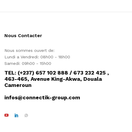
Nous Contacter
Nous sommes ouvert de:
Lundi a Vendredi: 08h00 - 18h00
Samedi: 09h00 - 15h00
TEL: (+237) 657 102 888 / 673 232 425 ,
463-465, Avenue King-Akwa, Douala
Cameroun
infos@connectik-group.com