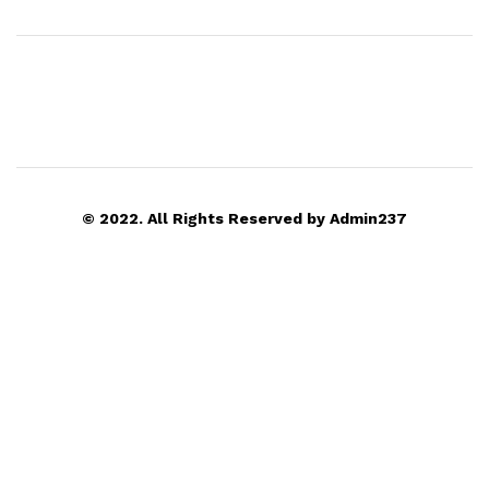
© 2022. All Rights Reserved by Admin237