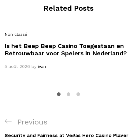
Related Posts
Non classé
Is het Beep Beep Casino Toegestaan en
Betrouwbaar voor Spelers in Nederland?
5 août 2026
by
ivan
Navigation
Previous
Previous
de
Post
Security and Fairness at Vegas Hero Casino Player