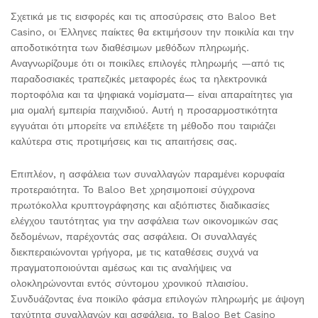
Σχετικά με τις εισφορές και τις αποσύρσεις στο Baloo Bet
Casino, οι Έλληνες παίκτες θα εκτιμήσουν την ποικιλία και την
αποδοτικότητα των διαθέσιμων μεθόδων πληρωμής.
Αναγνωρίζουμε ότι οι ποικίλες επιλογές πληρωμής —από τις
παραδοσιακές τραπεζικές μεταφορές έως τα ηλεκτρονικά
πορτοφόλια και τα ψηφιακά νομίσματα— είναι απαραίτητες για
μια ομαλή εμπειρία παιχνιδιού. Αυτή η προσαρμοστικότητα
εγγυάται ότι μπορείτε να επιλέξετε τη μέθοδο που ταιριάζει
καλύτερα στις προτιμήσεις και τις απαιτήσεις σας.
Επιπλέον, η ασφάλεια των συναλλαγών παραμένει κορυφαία
προτεραιότητα. Το Baloo Bet χρησιμοποιεί σύγχρονα
πρωτόκολλα κρυπτογράφησης και αξιόπιστες διαδικασίες
ελέγχου ταυτότητας για την ασφάλεια των οικονομικών σας
δεδομένων, παρέχοντάς σας ασφάλεια. Οι συναλλαγές
διεκπεραιώνονται γρήγορα, με τις καταθέσεις συχνά να
πραγματοποιούνται αμέσως και τις αναλήψεις να
ολοκληρώνονται εντός σύντομου χρονικού πλαισίου.
Συνδυάζοντας ένα ποικίλο φάσμα επιλογών πληρωμής με άψογη
ταχύτητα συναλλαγών και ασφάλεια, το Baloo Bet Casino