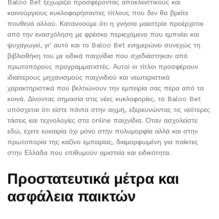
Baloo Bet ξεχωρίζει προσφέροντας αποκλειστικούς και
καινούργιους κυκλοφορήσαντες τίτλους που δεν θα βρείτε
πουθενά αλλού. Κατανοούμε ότι η γνήσια μαεστρία προέρχεται
από την ενασχόληση με φρέσκο περιεχόμενο που εμπνέει και
ψυχαγωγεί, γι’ αυτό και το Baloo Bet ενημερώνει συνεχώς τη
βιβλιοθήκη του με ειδικά παιχνίδια που σχεδιάστηκαν από
πρωτοπόρους προγραμματιστές. Αυτοί οι τίτλοι προσφέρουν
ιδιαίτερους μηχανισμούς παιχνιδιού και νεωτεριστικά
χαρακτηριστικά που βελτιώνουν την εμπειρία σας πέρα από τα
κοινά. Δίνοντας σημασία στις νέες κυκλοφορίες, το Baloo Bet
υπόσχεται ότι είστε πάντα στην αιχμή, εξερευνώντας τις νεότερες
τάσεις και τεχνολογίες στα online παιχνίδια. Όταν ασχολείστε
εδώ, έχετε ευκαιρία όχι μόνο στην πολυμορφία αλλά και στην
πρωτοπορία της καζίνο εμπειρίας, διαμορφωμένη για παίκτες
στην Ελλάδα που επιθυμούν αριστεία και ειδικότητα.
Προστατευτικά μέτρα και
ασφάλεια παικτών