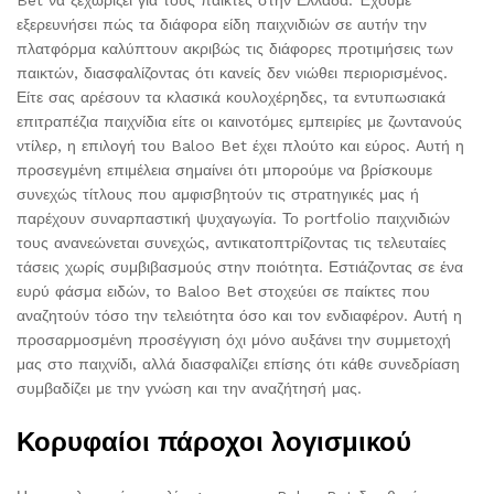
εξερευνήσει πώς τα διάφορα είδη παιχνιδιών σε αυτήν την
πλατφόρμα καλύπτουν ακριβώς τις διάφορες προτιμήσεις των
παικτών, διασφαλίζοντας ότι κανείς δεν νιώθει περιορισμένος.
Είτε σας αρέσουν τα κλασικά κουλοχέρηδες, τα εντυπωσιακά
επιτραπέζια παιχνίδια είτε οι καινοτόμες εμπειρίες με ζωντανούς
ντίλερ, η επιλογή του Baloo Bet έχει πλούτο και εύρος. Αυτή η
προσεγμένη επιμέλεια σημαίνει ότι μπορούμε να βρίσκουμε
συνεχώς τίτλους που αμφισβητούν τις στρατηγικές μας ή
παρέχουν συναρπαστική ψυχαγωγία. Το portfolio παιχνιδιών
τους ανανεώνεται συνεχώς, αντικατοπτρίζοντας τις τελευταίες
τάσεις χωρίς συμβιβασμούς στην ποιότητα. Εστιάζοντας σε ένα
ευρύ φάσμα ειδών, το Baloo Bet στοχεύει σε παίκτες που
αναζητούν τόσο την τελειότητα όσο και τον ενδιαφέρον. Αυτή η
προσαρμοσμένη προσέγγιση όχι μόνο αυξάνει την συμμετοχή
μας στο παιχνίδι, αλλά διασφαλίζει επίσης ότι κάθε συνεδρίαση
συμβαδίζει με την γνώση και την αναζήτησή μας.
Κορυφαίοι πάροχοι λογισμικού