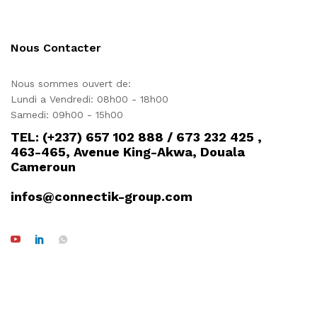
Nous Contacter
Nous sommes ouvert de:
Lundi a Vendredi: 08h00 - 18h00
Samedi: 09h00 - 15h00
TEL: (+237) 657 102 888 / 673 232 425 ,
463-465, Avenue King-Akwa, Douala
Cameroun
infos@connectik-group.com