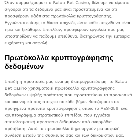
Όταν συμμετέχουμε στο Baloo Bet Casino, θέλουμε να είμαστε
σίγουροι ότι τα δεδομένα μας είναι προστατευμένα και ότι
προσφέρουν αξιόπιστα πρωτόκολλα κρυπτογράφησης.
Εγγυώνται επίσης το δίκαιο παιχνίδι, ώστε κάθε παιχνίδι να είναι
τίμιο και ξεκάθαρο. Επιπλέον, προσφέρουν εργαλεία που μας
υποστηρίζουν να παίζουμε υπεύθυνα, διατηρώντας την εμπειρία
ευχάριστη και ασφαλή.
Πρωτόκολλα κρυπτογράφησης
δεδομένων
Επειδή η προστασία μας είναι μη διαπραγματεύσιμη, το Baloo
Bet Casino χρησιμοποιεί πρωτόκολλα κρυπτογράφησης
δεδομένων υψηλής ποιότητας που προστατεύουν τα προσωπικά
και οικονομικά σας στοιχεία σε κάθε βήμα. Βασιζόμαστε σε
προηγμένα πρότυπα κρυπτογράφησης όπως το AES-256, ένα
κρυπτογράφημα στρατιωτικού επιπέδου που εγγυάται
αποτελεσματική προστασία δεδομένων από αναρμόδια
πρόσβαση. Αυτά τα πρωτόκολλα δημιουργούν μια ασφαλή
σύνδεση μεταξύ της συσκευής σας και των διακομιστών μας,