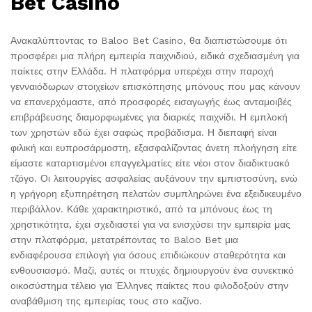
Bet Casino
Ανακαλύπτοντας το Baloo Bet Casino, θα διαπιστώσουμε ότι
προσφέρει μια πλήρη εμπειρία παιχνιδιού, ειδικά σχεδιασμένη για
παίκτες στην Ελλάδα. Η πλατφόρμα υπερέχει στην παροχή
γενναιόδωρων στοιχείων επισκόπησης μπόνους που μας κάνουν
να επανερχόμαστε, από προσφορές εισαγωγής έως ανταμοιβές
επιβράβευσης διαμορφωμένες για διαρκές παιχνίδι. Η εμπλοκή
των χρηστών εδώ έχει σαφώς προβάδισμα. Η διεπαφή είναι
φιλική και ευπροσάρμοστη, εξασφαλίζοντας άνετη πλοήγηση είτε
είμαστε καταρτισμένοι επαγγελματίες είτε νέοι στον διαδικτυακό
τζόγο. Οι λειτουργίες ασφαλείας αυξάνουν την εμπιστοσύνη, ενώ
η γρήγορη εξυπηρέτηση πελατών συμπληρώνει ένα εξειδικευμένο
περιβάλλον. Κάθε χαρακτηριστικό, από τα μπόνους έως τη
χρηστικότητα, έχει σχεδιαστεί για να ενισχύσει την εμπειρία μας
στην πλατφόρμα, μετατρέποντας το Baloo Bet μια
ενδιαφέρουσα επιλογή για όσους επιδιώκουν σταθερότητα και
ενθουσιασμό. Μαζί, αυτές οι πτυχές δημιουργούν ένα συνεκτικό
οικοσύστημα τέλειο για Έλληνες παίκτες που φιλοδοξούν στην
αναβάθμιση της εμπειρίας τους στο καζίνο.