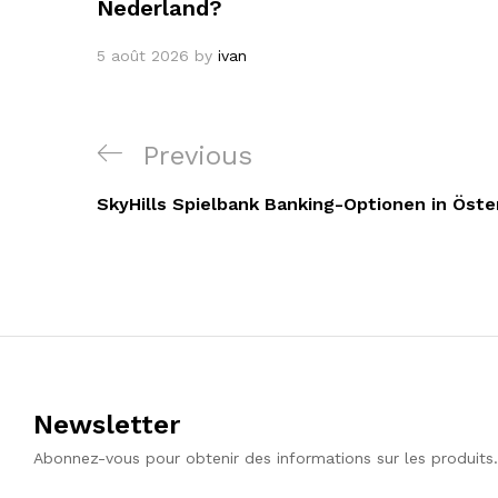
Nederland?
5 août 2026
by
ivan
Navigation
Previous
Previous
de
Post
SkyHills Spielbank Banking-Optionen in Öste
l’article
Newsletter
Abonnez-vous pour obtenir des informations sur les produits.