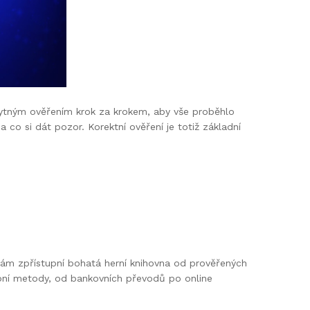
bytným ověřením krok za krokem, aby vše proběhlo
a co si dát pozor. Korektní ověření je totiž základní
 vám zpřístupní bohatá herní knihovna od prověřených
tební metody, od bankovních převodů po online