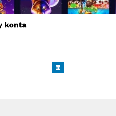
y konta