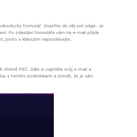
 jednoduchý formulář. Doplňte do něj své údaje. Je
ení. Po odeslání formuláře vám na e-mail přijde
, proto s kliknutím neprodlévejte.
 včetně PSČ. Dále si zajistěte svůj e-mail a
hlas s herními podmínkami a stvrdit, že je vám