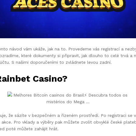
ento návod vám ukáže, jak na to. Provedeme vás registrací a nez
Prozradíme, které dokumenty si připravit, jak dlouho to celé trvá a n
tu. S našimi doporučeními to zvládnete levou zadní.
Rainbet Casino?
uje, že sázíte v bezpečném a řízeném prostředí. Po registraci se
lé akce. Pro vklady a výběry pak můžete zvolit obvyklé české pla
ed poté můžete zahájit hrát.