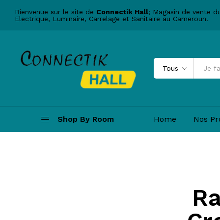
Bienvenue sur le site de
Connectik Hall
; Magasin de vente d
Electrique, Luminaire, Carrelage et Sanitaire au Cameroun!
Tous
Shop By Room
Home
Nos Pr
Ra