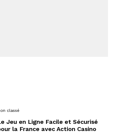
on classé
Le Jeu en Ligne Facile et Sécurisé
pour la France avec Action Casino