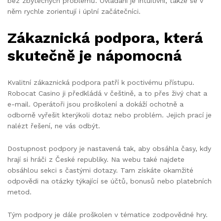
bez zbytečných problémů. Ovládání je intuitivní, takže se v
něm rychle zorientují i úplní začátečníci.
Zákaznická podpora, která
skutečně je nápomocná
Kvalitní zákaznická podpora patří k poctivému přístupu.
Robocat Casino ji předkládá v češtině, a to přes živý chat a
e-mail. Operátoři jsou proškolení a dokáží ochotně a
odborně vyřešit kterýkoli dotaz nebo problém. Jejich prací je
nalézt řešení, ne vás odbýt.
Dostupnost podpory je nastavená tak, aby obsáhla časy, kdy
hrají si hráči z České republiky. Na webu také najdete
obsáhlou sekci s častými dotazy. Tam získáte okamžité
odpovědi na otázky týkající se účtů, bonusů nebo platebních
metod.
Tým podpory je dále proškolen v tématice zodpovědné hry.