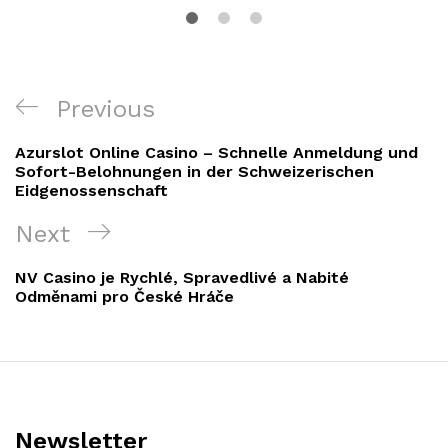
Navigation
Previous
Previous
de
Post
Azurslot Online Casino – Schnelle Anmeldung und
l’article
Sofort-Belohnungen in der Schweizerischen
Eidgenossenschaft
Next
Next
Post
NV Casino je Rychlé, Spravedlivé a Nabité
Odměnami pro České Hráče
Newsletter