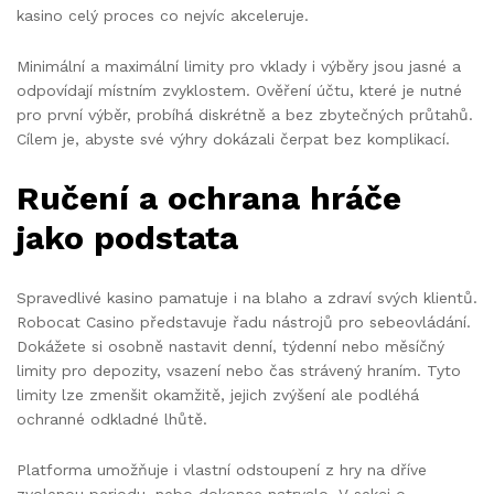
kasino celý proces co nejvíc akceleruje.
Minimální a maximální limity pro vklady i výběry jsou jasné a
odpovídají místním zvyklostem. Ověření účtu, které je nutné
pro první výběr, probíhá diskrétně a bez zbytečných průtahů.
Cílem je, abyste své výhry dokázali čerpat bez komplikací.
Ručení a ochrana hráče
jako podstata
Spravedlivé kasino pamatuje i na blaho a zdraví svých klientů.
Robocat Casino představuje řadu nástrojů pro sebeovládání.
Dokážete si osobně nastavit denní, týdenní nebo měsíčný
limity pro depozity, vsazení nebo čas strávený hraním. Tyto
limity lze zmenšit okamžitě, jejich zvýšení ale podléhá
ochranné odkladné lhůtě.
Platforma umožňuje i vlastní odstoupení z hry na dříve
zvolenou periodu, nebo dokonce natrvalo. V sekci o