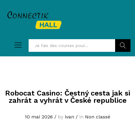
Recherc
Robocat Casino: Čestný cesta jak si
zahrát a vyhrát v České republice
10 mai 2026
/
by
ivan
/
in
Non classé