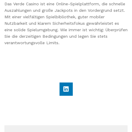
Das Verde Casino ist eine Online-Spielplattform, die schnelle
Auszahlungen und große Jackpots in den Vordergrund setzt.
Mit einer vielfältigen Spielbibliothek, guter mobiler
Nutzbarkeit und klarem Sicherheitsfokus gewährleistet es
eine solide Spielumgebung. Wie immer ist wichtig: Überprüfen
Sie die derzeitigen Bedingungen und legen Sie stets
verantwortungsvolle Limits.