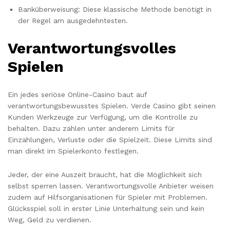
Banküberweisung: Diese klassische Methode benötigt in
der Regel am ausgedehntesten.
Verantwortungsvolles
Spielen
Ein jedes seriöse Online-Casino baut auf
verantwortungsbewusstes Spielen. Verde Casino gibt seinen
Kunden Werkzeuge zur Verfügung, um die Kontrolle zu
behalten. Dazu zählen unter anderem Limits für
Einzahlungen, Verluste oder die Spielzeit. Diese Limits sind
man direkt im Spielerkonto festlegen.
Jeder, der eine Auszeit braucht, hat die Möglichkeit sich
selbst sperren lassen. Verantwortungsvolle Anbieter weisen
zudem auf Hilfsorganisationen für Spieler mit Problemen.
Glücksspiel soll in erster Linie Unterhaltung sein und kein
Weg, Geld zu verdienen.