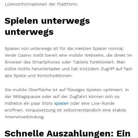
Lizenzinformationen der Plattform.
Spielen unterwegs
unterwegs
Spielen von unterwegs ist für die meisten Spieler normal.
Verde Casino stellt bereit eine mobile Webseite, die direkt im
Browser des Smartphones oder Tablets funktioniert. Man
sollte nichts herunterladen und hat trotzdem Zugriff auf fast
alle Spiele und Kontofunktionen.
Die mobile Oberfläche ist auf flüssiges Spielen optimiert. In
der Mittagspause oder auf der Zugfahrt können sich so
mühelos ein paar Slots
spielen
oder eine Live-Runde
eröffnen. Voraussetzung ist selbstverständlich eine stabile
Internetverbindung.
Schnelle Auszahlungen: Ein