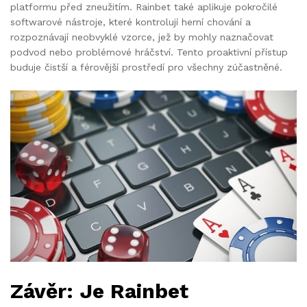
platformu před zneužitím. Rainbet také aplikuje pokročilé
softwarové nástroje, které kontrolují herní chování a
rozpoznávají neobvyklé vzorce, jež by mohly naznačovat
podvod nebo problémové hráčství. Tento proaktivní přístup
buduje čistší a férovější prostředí pro všechny zúčastněné.
Závěr: Je Rainbet