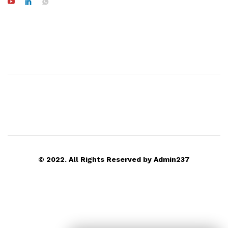
© 2022. All Rights Reserved by Admin237