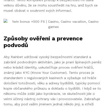
velkou důvěru, že se mohu soustředit na hru, aniž bych se
musel obávat o soukromí svých informací.
Způsoby ověření a prevence
podvodů
Aby Rainbet udržoval vysoký bezpečnostní standard a
zabránil podvodným aktivitám, jako je praní špinavých peněz
nebo krádež identity, uskutečňuje proces ověření hráčů,
známý jako KYC (Know Your Customer). Tento proces je
standardem v regulovaných kasinech a vyžaduje od hráče
doložení totožnosti, věku a adresy bydliště, typicky pomocí
kopie občanského průkazu a dokladu o bydlišti. I když se to
někomu může zdát jako byrokracie, ve skutečnosti jde o
velmi účinný nástroj ochrany vás i provozovatele. Zabraňuje
tomu, aby pod vaším jménem jednal někdo jiný, a střeží