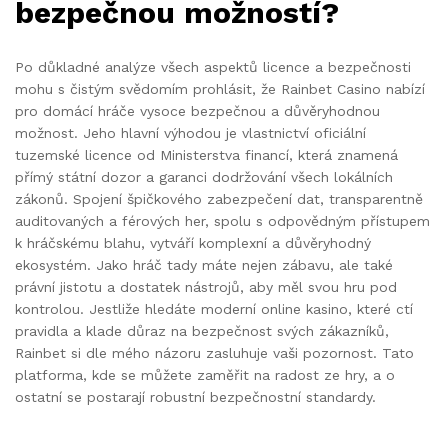
bezpečnou možností?
Po důkladné analýze všech aspektů licence a bezpečnosti
mohu s čistým svědomím prohlásit, že Rainbet Casino nabízí
pro domácí hráče vysoce bezpečnou a důvěryhodnou
možnost. Jeho hlavní výhodou je vlastnictví oficiální
tuzemské licence od Ministerstva financí, která znamená
přímý státní dozor a garanci dodržování všech lokálních
zákonů. Spojení špičkového zabezpečení dat, transparentně
auditovaných a férových her, spolu s odpovědným přístupem
k hráčskému blahu, vytváří komplexní a důvěryhodný
ekosystém. Jako hráč tady máte nejen zábavu, ale také
právní jistotu a dostatek nástrojů, aby měl svou hru pod
kontrolou. Jestliže hledáte moderní online kasino, které ctí
pravidla a klade důraz na bezpečnost svých zákazníků,
Rainbet si dle mého názoru zasluhuje vaši pozornost. Tato
platforma, kde se můžete zaměřit na radost ze hry, a o
ostatní se postarají robustní bezpečnostní standardy.