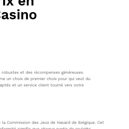
rix en
Casino
ité robustes et des récompenses généreuses.
omme un choix de premier choix pour qui veut du
ptés et un service client tourné vers votre
 de la Commission des Jeux de Hasard de Belgique. Cet
onformité signifie que chaque partie de roulette,