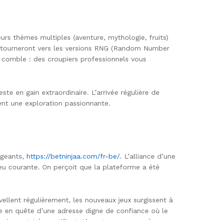
urs thèmes multiples (aventure, mythologie, fruits)
se tourneront vers les versions RNG (Random Number
on comble : des croupiers professionnels vous
ste en gain extraordinaire. L’arrivée régulière de
ent une exploration passionnante.
xigeants,
https://betninjaa.com/fr-be/
. L’alliance d’une
peu courante. On perçoit que la plateforme a été
ellent régulièrement, les nouveaux jeux surgissent à
ge en quête d’une adresse digne de confiance où le