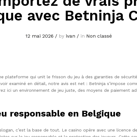
mportez de vrais p
que avec Betninja 
12 mai 2026
/
by
ivan
/
in
Non classé
une plateforme qui unit le frisson du jeu à des garanties de sécur
’avoir examiné en détail, notre avis est net : Betninja s’impose c
rrez ici un environnement de jeu juste, des moyens de paiement ada
eu responsable en Belgique
n slogan, c’est la base de tout. Le casino opère avec une licence
rictes sur le jeu responsable et la protection des joueurs. Cette c