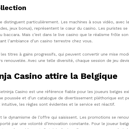
llection
e distinguent particulièrement. Les machines à sous vidéo, avec le
cades, jeux bonus), représentent le cœur du casino. Les puristes 
 du baccara. Mais c’est dans le live casino que le réalisme frôle s
éant l’ambiance d’un casino terrestre chez vous.
 les titres à gains progressifs, qui peuvent convertir une mise mode
s renouvelée. Avec une telle diversité, chaque session de jeu devi
nja Casino attire la Belgique
Betninja Casino est une référence fiable pour les joueurs belges e
que poussée et d’un catalogue de divertissement pléthorique est 
t intuitive, les règles sont évidentes et le service est réactif.
t le dynamisme de l’offre qui saisissent. Les promotions se renouv
porté par une volonté d’innovation constante. Pour le joueur bel