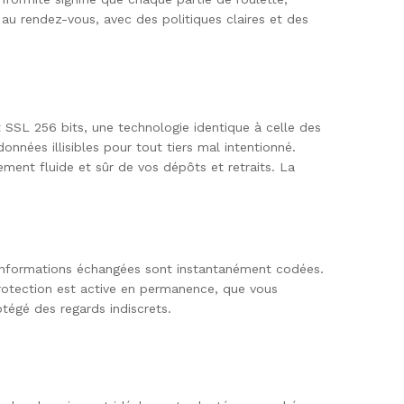
au rendez-vous, avec des politiques claires et des
t SSL 256 bits, une technologie identique à celle des
nnées illisibles pour tout tiers mal intentionné.
ement fluide et sûr de vos dépôts et retraits. La
s informations échangées sont instantanément codées.
protection est active en permanence, que vous
otégé des regards indiscrets.