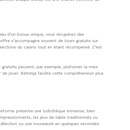
lieu d’un bonus unique, vous récupérez des
’offre s’accompagne souvent de tours gratuits sur
s sections du casino tout en étant récompensé. C’est
 gratuits peuvent, par exemple, plafonner la mise
r de jouer. Betninja facilite cette compréhension plus
plateforme présente une ludothèque immense, bien
mpressionnants, les jeux de table traditionnels ou
 prédilection ou une nouveauté en quelques secondes.