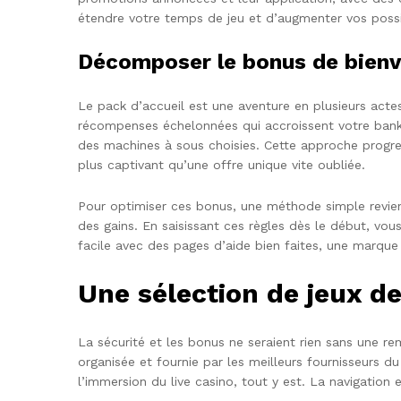
étendre votre temps de jeu et d’augmenter vos possib
Décomposer le bonus de bien
Le pack d’accueil est une aventure en plusieurs act
récompenses échelonnées qui accroissent votre bankr
des machines à sous choisies. Cette approche progres
plus captivant qu’une offre unique vite oubliée.
Pour optimiser ces bonus, une méthode simple revient
des gains. En saisissant ces règles dès le début, vou
facile avec des pages d’aide bien faites, une marque
Une sélection de jeux de
La sécurité et les bonus ne seraient rien sans une r
organisée et fournie par les meilleurs fournisseurs d
l’immersion du live casino, tout y est. La navigation