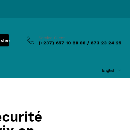
Service Client
rcher
(+237) 657 10 28 88 / 673 23 24 25
English
curité