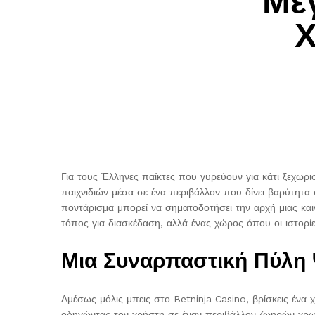
Μεγ
Χ
Για τους Έλληνες παίκτες που γυρεύουν για κάτι ξεχωρι
παιχνιδιών μέσα σε ένα περιβάλλον που δίνει βαρύτητα
ποντάρισμα μπορεί να σηματοδοτήσει την αρχή μιας και
τόπος για διασκέδαση, αλλά ένας χώρος όπου οι ιστορ
Μια Συναρπαστική Πύλη
Αμέσως μόλις μπεις στο Betninja Casino, βρίσκεις ένα
οδηγώντας τον χρήστη σε έναν περιβάλλον ζωηρών χρωμά