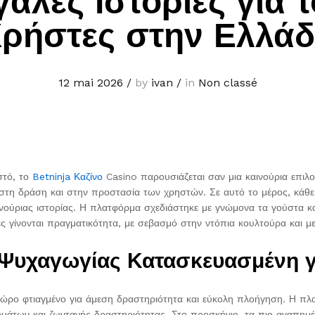
άλες Ιστορίες για 
ρήστες στην Ελλά
12 mai 2026
/
by
ivan
/
in
Non classé
στό, το
Betninja Καζίνο
Casino παρουσιάζεται σαν μια καινούρια επιλο
 στη δράση και στην προστασία των χρηστών. Σε αυτό το μέρος, κάθε
νούριας ιστορίας. Η πλατφόρμα σχεδιάστηκε με γνώμονα τα γούστα και
ίες γίνονται πραγματικότητα, με σεβασμό στην ντόπια κουλτούρα και
 Ψυχαγωγίας Κατασκευασμένη γ
 χώρο φτιαγμένο για άμεση δραστηριότητα και εύκολη πλοήγηση. Η πλα
των και ζωντανής δραστηριότητας. Στο προσκήνιο, τα πιο αγαπημένα 