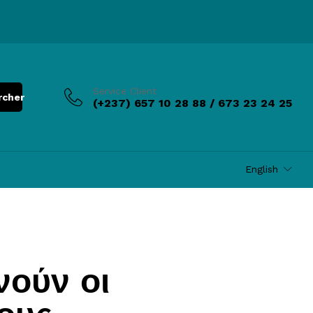
Service Client
rcher
(+237) 657 10 28 88 / 673 23 24 25
English
νούν οι