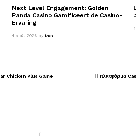
Next Level Engagement: Golden
Panda Casino Gamificeert de Casino-
Ervaring
4
4 août 2026
by
ivan
lar Chicken Plus Game
Η πλατφόρμα Cas