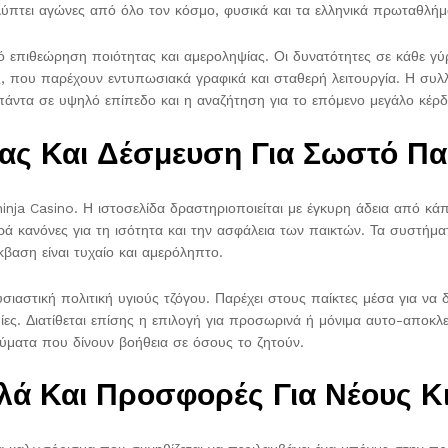
λύπτει αγώνες από όλο τον κόσμο, φυσικά και τα ελληνικά πρωταθλήμ
ό επιθεώρηση ποιότητας και αμεροληψίας. Οι δυνατότητες σε κάθε γύρο
ς, που παρέχουν εντυπωσιακά γραφικά και σταθερή λειτουργία. Η συλλ
πάντα σε υψηλό επίπεδο και η αναζήτηση για το επόμενο μεγάλο κέρδ
ας Και Δέσμευση Για Σωστό Παι
inja Casino. Η ιστοσελίδα δραστηριοποιείται με έγκυρη άδεια από κάπ
ά κανόνες για τη ισότητα και την ασφάλεια των παικτών. Τα συστήμα
κβαση είναι τυχαίο και αμερόληπτο.
σιαστική πολιτική υγιούς τζόγου. Παρέχει στους παίκτες μέσα για να δ
ίες. Διατίθεται επίσης η επιλογή για προσωρινά ή μόνιμα αυτο-αποκλεισ
ματα που δίνουν βοήθεια σε όσους το ζητούν.
ά Και Προσφορές Για Νέους Κι