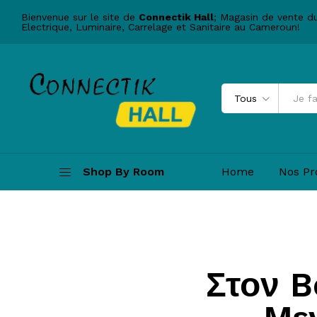
Bienvenue sur le site de
Connectik Hall
; Magasin de vente d
Electrique, Luminaire, Carrelage et Sanitaire au Cameroun!
Tous
Shop By Room
Home
Nos Pr
Στον B