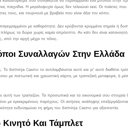
να καλωσόρισμα που συνηθίζεται να περιλαμβάνει ένα μπόνus στην π
εις παιχνίδια. Η μεγαλοψυχία όμως δεν τελειώνει εκεί. Οι παίκτες πο
ες τους, και τουρνουά με βραβεία που είναι άξια τον κόπο.
καταγεγραμμένοι με καθαρότητα. Δεν κρύβονται κρυμμένα σημεία ή δυσν
ν πλήρως τα δώρα χωρίς καμία απρόοπτο. Αν κάτι δεν είναι κατανοητ
ς, από την αρχή μέχρι το τέλος.
ρόποι Συναλλαγών Στην Ελλάδα
. Το Betninja Casino το αντιλαμβάνεται αυτό και γι’ αυτό διαθέτει τ
η σου με πιστωτική και χρεωστική κάρτα, με τραπεζική μεταφορά, ή 
ε αυτή των τραπεζών. Τα προσωπικά και τα οικονομικά σου στοιχεία 
όνο με εγκεκριμένους παρόχους. Οι αιτήσεις ανάληψης επεξεργάζοντ
ότητα ενδυναμώνει τη φήμη του Betninja Casino για αξιοπιστία.
 Κινητό Και Τάμπλετ