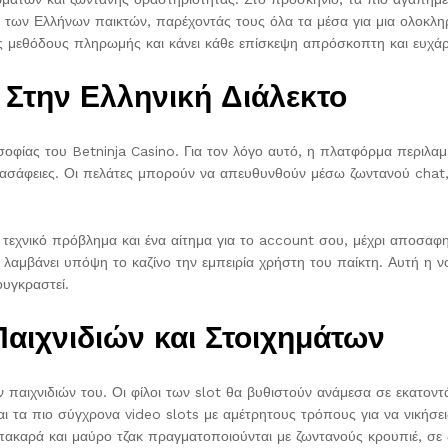
εις των Ελλήνων παικτών, παρέχοντάς τους όλα τα μέσα για μια ολοκλ
κές μεθόδους πληρωμής και κάνει κάθε επίσκεψη απρόσκοπτη και ευχάρ
 Στην Ελληνική Διάλεκτο
σοφίας του Betninja Casino. Για τον λόγο αυτό, η πλατφόρμα περιλαμ
ασάφειες. Οι πελάτες μπορούν να απευθυνθούν μέσω ζωντανού chat, 
να τεχνικό πρόβλημα και ένα αίτημα για το account σου, μέχρι αποσα
λαμβάνει υπόψη το καζίνο την εμπειρία χρήστη του παίκτη. Αυτή η ν
ουγκραστεί.
Παιχνιδιών και Στοιχημάτων
ων παιχνιδιών του. Οι φίλοι των slot θα βυθιστούν ανάμεσα σε εκατο
αι τα πιο σύγχρονα video slots με αμέτρητους τρόπους για να νικήσει
ακαρά και μαύρο τζακ πραγματοποιούνται με ζωντανούς κρουπιέ, σε ζ