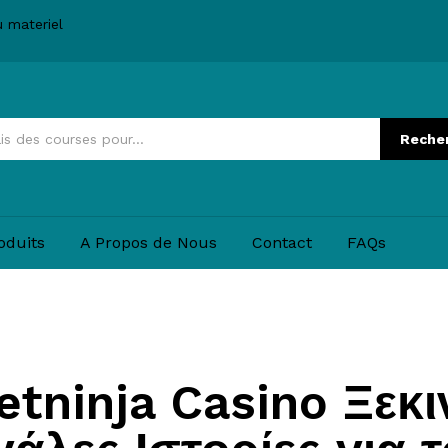
u materiel
Reche
oduits
A Propos de Nous
Contact
FAQs
etninja Casino Ξεκι