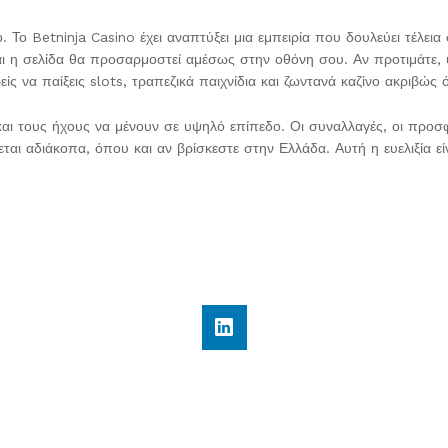
ο. Το Betninja Casino έχει αναπτύξει μια εμπειρία που δουλεύει τέλε
ι η σελίδα θα προσαρμοστεί αμέσως στην οθόνη σου. Αν προτιμάτε, υ
είς να παίξεις slots, τραπεζικά παιχνίδια και ζωντανά καζίνο ακριβώ
 και τους ήχους να μένουν σε υψηλό επίπεδο. Οι συναλλαγές, οι προσ
εται αδιάκοπα, όπου και αν βρίσκεστε στην Ελλάδα. Αυτή η ευελιξία εί