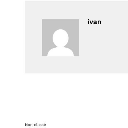
ivan
Non classé