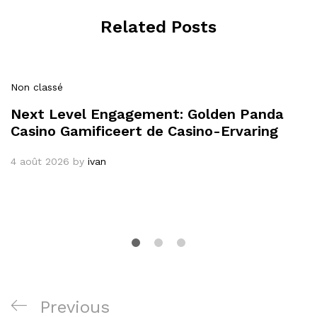
Related Posts
Non classé
Next Level Engagement: Golden Panda
Casino Gamificeert de Casino-Ervaring
4 août 2026
by
ivan
Navigation
Previous
Previous