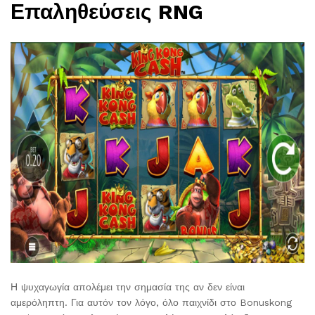
Επαληθεύσεις RNG
Η ψυχαγωγία απολέμει την σημασία της αν δεν είναι
αμερόληπτη. Για αυτόν τον λόγο, όλο παιχνίδι στο Bonuskong