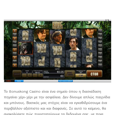
Το Bonuskong Casino είναι ένα σημείο όπου η διασκέδαση
πηγαίνει χέρι-χέρι με την ασφάλεια. Δεν δίνουμε απλώς παιχνίδια
και μπόνους. Βασικός μας στόχος είναι να εγκαθιδρύσουμε ένα
περιβάλλον αξιόπιστο και και διαφανές. Σε αυτό το κείμενο, θα
ανακαλύψετε πώς προστατεύουμε τα δεδομένα σας, με ποια