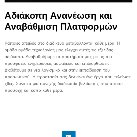
Αδιάκοπη Ανανέωση και
Αναβάθμιση Πλατφορμών
Κάποιες απειλές στο διαδίκτυο μεταβάλλονται κάθε μέρα. Η
ομάδα ομάδα τεχνολογίας μας ελέγχει αυτές τις εξελίξεις
αδιάκοπα. Αναβαθμίζουμε τα συστήματά μας με τις πιο
πρόσφατες ενημερώσεις ασφαλείας και επιδιορθώσεις.
Διαθέτουμε σε νέα λογισμικό και στην εκπαίδευση του
προσωπικού. Η προστασία σας δεν είναι ένα έργο που τελείωσε
χθες. Συνιστά μια συνεχής διαδικασία βελτίωσης που απαιτεί
προσοχή και κόπο κάθε μέρα.