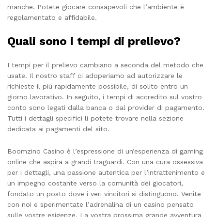
manche. Potete giocare consapevoli che l’ambiente è
regolamentato e affidabile.
Quali sono i tempi di prelievo?
I tempi per il prelievo cambiano a seconda del metodo che
usate. Il nostro staff ci adoperiamo ad autorizzare le
richieste il più rapidamente possibile, di solito entro un
giorno lavorativo. In seguito, i tempi di accredito sul vostro
conto sono legati dalla banca o dal provider di pagamento.
Tutti i dettagli specifici li potete trovare nella sezione
dedicata ai pagamenti del sito.
Boomzino Casino è l’espressione di un’esperienza di gaming
online che aspira a grandi traguardi. Con una cura ossessiva
per i dettagli, una passione autentica per l’intrattenimento e
un impegno costante verso la comunità dei giocatori,
fondato un posto dove i veri vincitori si distinguono. Venite
con noi e sperimentate l’adrenalina di un casino pensato
sulle vostre esigenze. La vostra prossima grande avventura