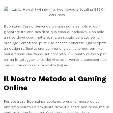
Boomzino Casino deriva da un’ispirazione semplice: ogni
giocatore italiano desidera qualcosa di esclusivo. Non solo
un sito dove scommettere, ma un spazio pensato per chi
predilige l’emozione pura e le chance concrete. Qui scoprite
un design raffinato, una gamma di giochi che non termina
mai e bonus che fanno sul concreto. È il punto di avvio per
chi ha lo atteggiamento del vincitore. Venite a conoscere un
casino che comunica la vostra lingua.
Il Nostro Metodo al Gaming
Online
Per costruire Boomzino, abbiamo preso le mosse da voi.
Abbiamo voluto un ambiente dove il piacere non fosse mai in
contrasto con la calma. Ogni singola scelta, dalla