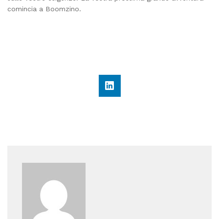
comincia a Boomzino.