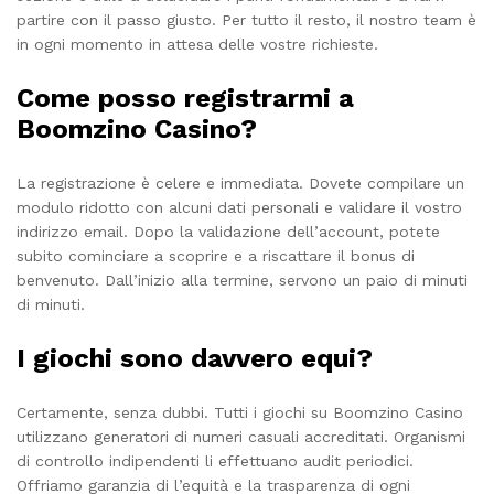
partire con il passo giusto. Per tutto il resto, il nostro team è
in ogni momento in attesa delle vostre richieste.
Come posso registrarmi a
Boomzino Casino?
La registrazione è celere e immediata. Dovete compilare un
modulo ridotto con alcuni dati personali e validare il vostro
indirizzo email. Dopo la validazione dell’account, potete
subito cominciare a scoprire e a riscattare il bonus di
benvenuto. Dall’inizio alla termine, servono un paio di minuti
di minuti.
I giochi sono davvero equi?
Certamente, senza dubbi. Tutti i giochi su Boomzino Casino
utilizzano generatori di numeri casuali accreditati. Organismi
di controllo indipendenti li effettuano audit periodici.
Offriamo garanzia di l’equità e la trasparenza di ogni