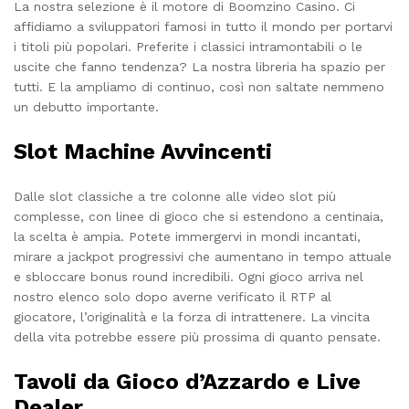
La nostra selezione è il motore di Boomzino Casino. Ci
affidiamo a sviluppatori famosi in tutto il mondo per portarvi
i titoli più popolari. Preferite i classici intramontabili o le
uscite che fanno tendenza? La nostra libreria ha spazio per
tutti. E la ampliamo di continuo, così non saltate nemmeno
un debutto importante.
Slot Machine Avvincenti
Dalle slot classiche a tre colonne alle video slot più
complesse, con linee di gioco che si estendono a centinaia,
la scelta è ampia. Potete immergervi in mondi incantati,
mirare a jackpot progressivi che aumentano in tempo attuale
e sbloccare bonus round incredibili. Ogni gioco arriva nel
nostro elenco solo dopo averne verificato il RTP al
giocatore, l’originalità e la forza di intrattenere. La vincita
della vita potrebbe essere più prossima di quanto pensate.
Tavoli da Gioco d’Azzardo e Live
Dealer