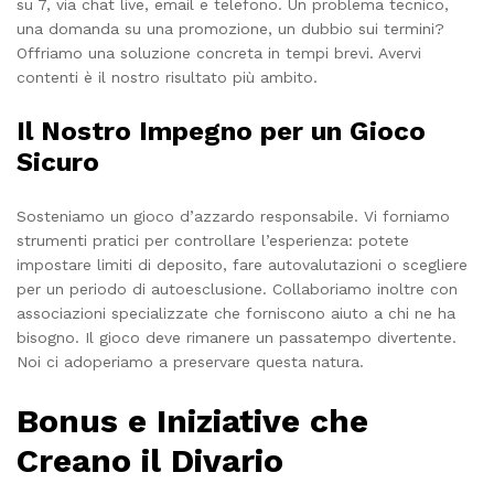
su 7, via chat live, email e telefono. Un problema tecnico,
una domanda su una promozione, un dubbio sui termini?
Offriamo una soluzione concreta in tempi brevi. Avervi
contenti è il nostro risultato più ambito.
Il Nostro Impegno per un Gioco
Sicuro
Sosteniamo un gioco d’azzardo responsabile. Vi forniamo
strumenti pratici per controllare l’esperienza: potete
impostare limiti di deposito, fare autovalutazioni o scegliere
per un periodo di autoesclusione. Collaboriamo inoltre con
associazioni specializzate che forniscono aiuto a chi ne ha
bisogno. Il gioco deve rimanere un passatempo divertente.
Noi ci adoperiamo a preservare questa natura.
Bonus e Iniziative che
Creano il Divario