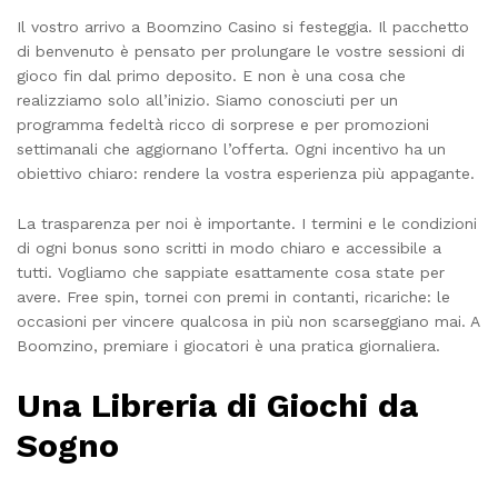
Il vostro arrivo a Boomzino Casino si festeggia. Il pacchetto
di benvenuto è pensato per prolungare le vostre sessioni di
gioco fin dal primo deposito. E non è una cosa che
realizziamo solo all’inizio. Siamo conosciuti per un
programma fedeltà ricco di sorprese e per promozioni
settimanali che aggiornano l’offerta. Ogni incentivo ha un
obiettivo chiaro: rendere la vostra esperienza più appagante.
La trasparenza per noi è importante. I termini e le condizioni
di ogni bonus sono scritti in modo chiaro e accessibile a
tutti. Vogliamo che sappiate esattamente cosa state per
avere. Free spin, tornei con premi in contanti, ricariche: le
occasioni per vincere qualcosa in più non scarseggiano mai. A
Boomzino, premiare i giocatori è una pratica giornaliera.
Una Libreria di Giochi da
Sogno