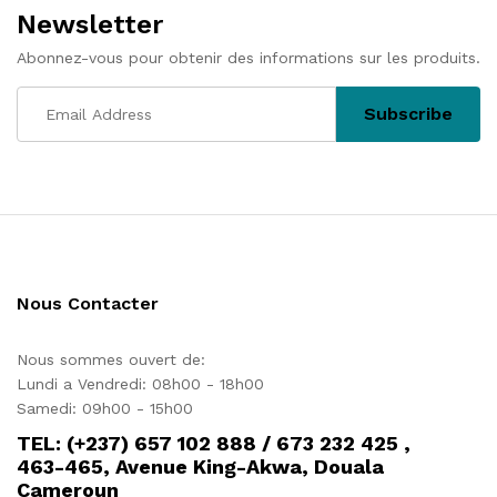
Newsletter
Abonnez-vous pour obtenir des informations sur les produits.
Nous Contacter
Nous sommes ouvert de:
Lundi a Vendredi: 08h00 - 18h00
Samedi: 09h00 - 15h00
TEL: (+237) 657 102 888 / 673 232 425 ,
463-465, Avenue King-Akwa, Douala
Cameroun