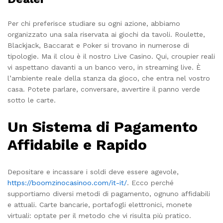
Per chi preferisce studiare su ogni azione, abbiamo
organizzato una sala riservata ai giochi da tavoli. Roulette,
Blackjack, Baccarat e Poker si trovano in numerose di
tipologie. Ma il clou è il nostro Live Casino. Qui, croupier reali
vi aspettano davanti a un banco vero, in streaming live. È
l’ambiente reale della stanza da gioco, che entra nel vostro
casa. Potete parlare, conversare, avvertire il panno verde
sotto le carte.
Un Sistema di Pagamento
Affidabile e Rapido
Depositare e incassare i soldi deve essere agevole,
https://boomzinocasinoo.com/it-it/
. Ecco perché
supportiamo diversi metodi di pagamento, ognuno affidabili
e attuali. Carte bancarie, portafogli elettronici, monete
virtuali: optate per il metodo che vi risulta più pratico.