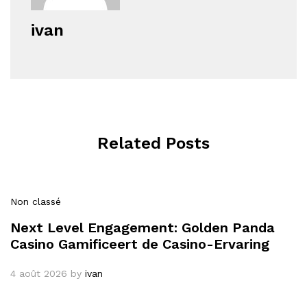
ivan
Related Posts
Non classé
Next Level Engagement: Golden Panda
Casino Gamificeert de Casino-Ervaring
4 août 2026
by
ivan