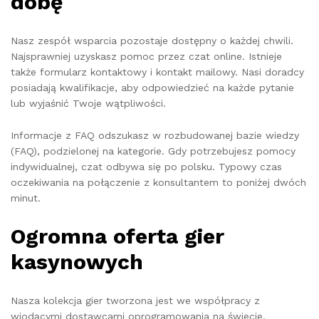
dobę
Nasz zespół wsparcia pozostaje dostępny o każdej chwili.
Najsprawniej uzyskasz pomoc przez czat online. Istnieje
także formularz kontaktowy i kontakt mailowy. Nasi doradcy
posiadają kwalifikacje, aby odpowiedzieć na każde pytanie
lub wyjaśnić Twoje wątpliwości.
Informacje z FAQ odszukasz w rozbudowanej bazie wiedzy
(FAQ), podzielonej na kategorie. Gdy potrzebujesz pomocy
indywidualnej, czat odbywa się po polsku. Typowy czas
oczekiwania na połączenie z konsultantem to poniżej dwóch
minut.
Ogromna oferta gier
kasynowych
Nasza kolekcja gier tworzona jest we współpracy z
wiodącymi dostawcami oprogramowania na świecie.