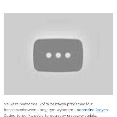
Szukasz platformą, która zestawia przyjemność z
bezpieczeństwem i bogatym wyborem?
boomzino kasyno
Casino to punkt, gdzie te potrzeby urzeczywistniają.