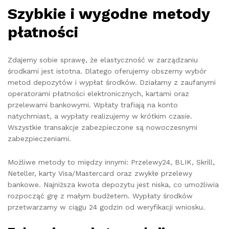
Szybkie i wygodne metody
płatności
Zdajemy sobie sprawę, że elastyczność w zarządzaniu
środkami jest istotna. Dlatego oferujemy obszerny wybór
metod depozytów i wypłat środków. Działamy z zaufanymi
operatorami płatności elektronicznych, kartami oraz
przelewami bankowymi. Wpłaty trafiają na konto
natychmiast, a wypłaty realizujemy w krótkim czasie.
Wszystkie transakcje zabezpieczone są nowoczesnymi
zabezpieczeniami.
Możliwe metody to między innymi: Przelewy24, BLIK, Skrill,
Neteller, karty Visa/Mastercard oraz zwykłe przelewy
bankowe. Najniższa kwota depozytu jest niska, co umożliwia
rozpocząć grę z małym budżetem. Wypłaty środków
przetwarzamy w ciągu 24 godzin od weryfikacji wniosku.