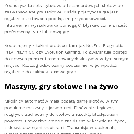
Zobaczysz tu setki tytułów, od standardowych slotów po
zaawansowane gry stołowe. Każda pojedyncza gra jest
regularnie testowana pod kątem przypadkowości.
Filtrowanie i wyszukiwarka pomogą Ci błyskawicznie znaleźć
preferowany tytuł lub nową grę.
Kooperujemy z takimi producentami jak NetEnt, Pragmatic
Play, Play’n GO czy Evolution Gaming. To gwarantuje dostęp
do nowych premier i renomowanych klasyków w tym samym
miejscu. Katalog odświeżamy codziennie, więc wpadać
regularnie do zakładki « Nowe gry ».
Maszyny, gry stołowe i na żywo
Miłośnicy automatów mają bogatą gamę slotów, w tym
popularne maszyny z jackpotami. Fanów strategicznej
rozgrywki zachęcamy do stołów z ruletką, blackjackiem i
pokerem. Prawdziwe emocje znajdziesz w kasynie na żywo,
z doświadczonymi krupierami. Transmisje w doskonałej