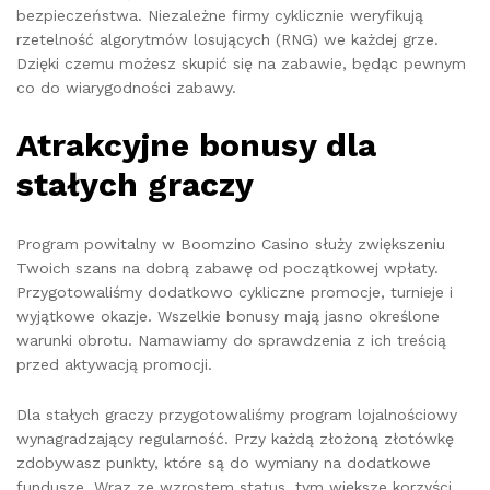
bezpieczeństwa. Niezależne firmy cyklicznie weryfikują
rzetelność algorytmów losujących (RNG) we każdej grze.
Dzięki czemu możesz skupić się na zabawie, będąc pewnym
co do wiarygodności zabawy.
Atrakcyjne bonusy dla
stałych graczy
Program powitalny w Boomzino Casino służy zwiększeniu
Twoich szans na dobrą zabawę od początkowej wpłaty.
Przygotowaliśmy dodatkowo cykliczne promocje, turnieje i
wyjątkowe okazje. Wszelkie bonusy mają jasno określone
warunki obrotu. Namawiamy do sprawdzenia z ich treścią
przed aktywacją promocji.
Dla stałych graczy przygotowaliśmy program lojalnościowy
wynagradzający regularność. Przy każdą złożoną złotówkę
zdobywasz punkty, które są do wymiany na dodatkowe
fundusze. Wraz ze wzrostem status, tym większe korzyści,