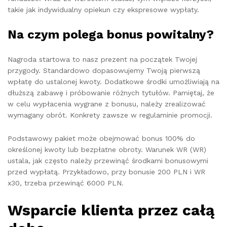
takie jak indywidualny opiekun czy ekspresowe wypłaty.
Na czym polega bonus powitalny?
Nagroda startowa to nasz prezent na początek Twojej
przygody. Standardowo dopasowujemy Twoją pierwszą
wpłatę do ustalonej kwoty. Dodatkowe środki umożliwiają na
dłuższą zabawę i próbowanie różnych tytułów. Pamiętaj, że
w celu wypłacenia wygrane z bonusu, należy zrealizować
wymagany obrót. Konkrety zawsze w regulaminie promocji.
Podstawowy pakiet może obejmować bonus 100% do
określonej kwoty lub bezpłatne obroty. Warunek WR (WR)
ustala, jak często należy przewinąć środkami bonusowymi
przed wypłatą. Przykładowo, przy bonusie 200 PLN i WR
x30, trzeba przewinąć 6000 PLN.
Wsparcie klienta przez całą