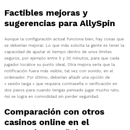
Factibles mejoras y
sugerencias para AllySpin
Aunque la configuración actual funciona bien, hay cosas que
se deberían mejorar. Lo que más solicita la gente es tener la
capacidad de ajustar el tiempo dentro de unos límites
seguros, por ejemplo entre 5 y 30 minutos, para que cada
jugador localice su punto ideal. Otra mejora sería que la
notificación fuera más visible, tal vez con sonido, en el
ordenador. Por último, deberían añadir una opción de
« sesión larga » que requiera contraseña o verificación en
dos pasos para cuando tengas pensado jugar mucho rato.
Así se logra en comodidad sin perder seguridad.
Comparación con otros
casinos online en el