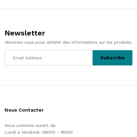
Newsletter
Abonnez-vous pour obtenir des informations sur les produits.
Nous Contacter
Nous sommes ouvert de:
Lundi a Vendredi: 08h00 - 18h00