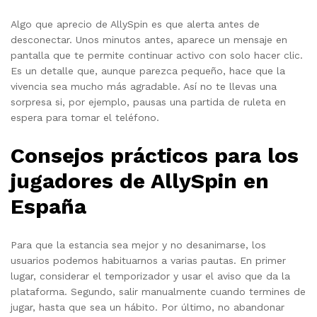
Algo que aprecio de AllySpin es que alerta antes de
desconectar. Unos minutos antes, aparece un mensaje en
pantalla que te permite continuar activo con solo hacer clic.
Es un detalle que, aunque parezca pequeño, hace que la
vivencia sea mucho más agradable. Así no te llevas una
sorpresa si, por ejemplo, pausas una partida de ruleta en
espera para tomar el teléfono.
Consejos prácticos para los
jugadores de AllySpin en
España
Para que la estancia sea mejor y no desanimarse, los
usuarios podemos habituarnos a varias pautas. En primer
lugar, considerar el temporizador y usar el aviso que da la
plataforma. Segundo, salir manualmente cuando termines de
jugar, hasta que sea un hábito. Por último, no abandonar