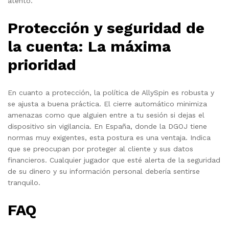
atento.
Protección y seguridad de
la cuenta: La máxima
prioridad
En cuanto a protección, la política de AllySpin es robusta y
se ajusta a buena práctica. El cierre automático minimiza
amenazas como que alguien entre a tu sesión si dejas el
dispositivo sin vigilancia. En España, donde la DGOJ tiene
normas muy exigentes, esta postura es una ventaja. Indica
que se preocupan por proteger al cliente y sus datos
financieros. Cualquier jugador que esté alerta de la seguridad
de su dinero y su información personal debería sentirse
tranquilo.
FAQ