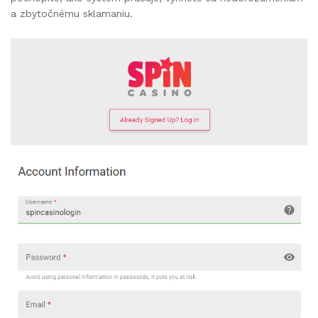
a zbytočnému sklamaniu.