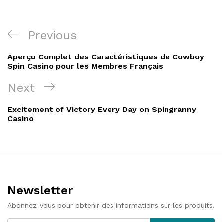
Navigation
Previous
Previous
de
Post
Aperçu Complet des Caractéristiques de Cowboy
l’article
Spin Casino pour les Membres Français
Next
Next
Post
Excitement of Victory Every Day on Spingranny
Casino
Newsletter
Abonnez-vous pour obtenir des informations sur les produits.