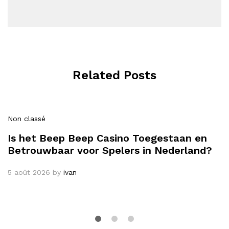
Related Posts
Non classé
Is het Beep Beep Casino Toegestaan en
Betrouwbaar voor Spelers in Nederland?
5 août 2026
by
ivan