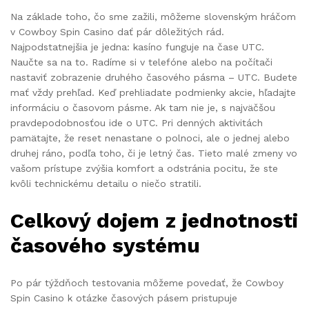
Na základe toho, čo sme zažili, môžeme slovenským hráčom
v Cowboy Spin Casino dať pár dôležitých rád.
Najpodstatnejšia je jedna: kasíno funguje na čase UTC.
Naučte sa na to. Radíme si v telefóne alebo na počítači
nastaviť zobrazenie druhého časového pásma – UTC. Budete
mať vždy prehľad. Keď prehliadate podmienky akcie, hľadajte
informáciu o časovom pásme. Ak tam nie je, s najväčšou
pravdepodobnosťou ide o UTC. Pri denných aktivitách
pamätajte, že reset nenastane o polnoci, ale o jednej alebo
druhej ráno, podľa toho, či je letný čas. Tieto malé zmeny vo
vašom prístupe zvýšia komfort a odstránia pocitu, že ste
kvôli technickému detailu o niečo stratili.
Celkový dojem z jednotnosti
časového systému
Po pár týždňoch testovania môžeme povedať, že Cowboy
Spin Casino k otázke časových pásem pristupuje