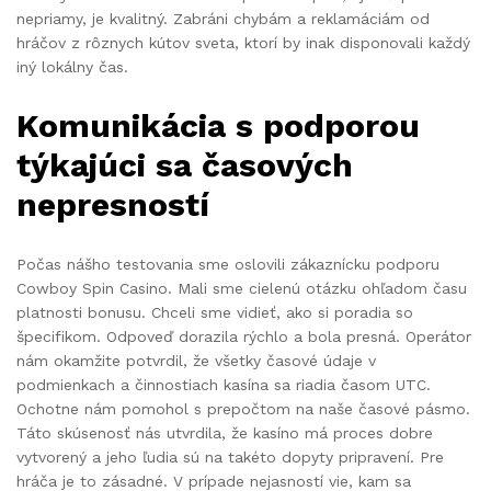
nepriamy, je kvalitný. Zabráni chybám a reklamáciám od
hráčov z rôznych kútov sveta, ktorí by inak disponovali každý
iný lokálny čas.
Komunikácia s podporou
týkajúci sa časových
nepresností
Počas nášho testovania sme oslovili zákaznícku podporu
Cowboy Spin Casino. Mali sme cielenú otázku ohľadom času
platnosti bonusu. Chceli sme vidieť, ako si poradia so
špecifikom. Odpoveď dorazila rýchlo a bola presná. Operátor
nám okamžite potvrdil, že všetky časové údaje v
podmienkach a činnostiach kasína sa riadia časom UTC.
Ochotne nám pomohol s prepočtom na naše časové pásmo.
Táto skúsenosť nás utvrdila, že kasíno má proces dobre
vytvorený a jeho ľudia sú na takéto dopyty pripravení. Pre
hráča je to zásadné. V prípade nejasností vie, kam sa