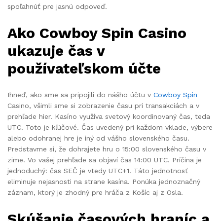
spoľahnúť pre jasnú odpoveď.
Ako Cowboy Spin Casino
ukazuje čas v
používateľskom účte
Ihneď, ako sme sa pripojili do nášho účtu v
Cowboy Spin
Casino, všimli sme si zobrazenie času pri transakciách a v
prehľade hier. Kasíno využíva svetový koordinovaný čas, teda
UTC. Toto je kľúčové. Čas uvedený pri každom vklade, výbere
alebo odohranej hre je iný od vášho slovenského času.
Predstavme si, že dohrajete hru o 15:00 slovenského času v
zime. Vo vašej prehľade sa objaví čas 14:00 UTC. Príčina je
jednoduchý: čas SEČ je vtedy UTC+1. Táto jednotnosť
eliminuje nejasnosti na strane kasína. Ponúka jednoznačný
záznam, ktorý je zhodný pre hráča z Košíc aj z Osla.
Skúšanie časových hraníc a