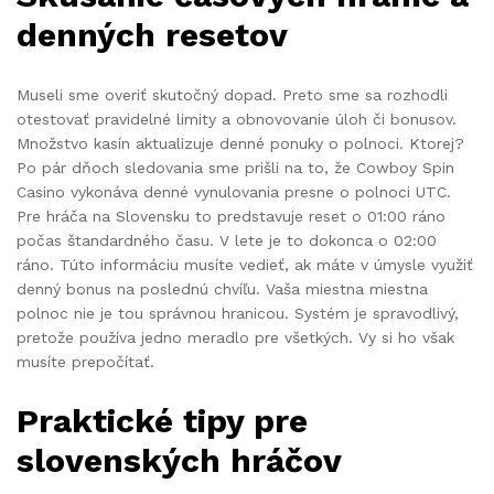
denných resetov
Museli sme overiť skutočný dopad. Preto sme sa rozhodli
otestovať pravidelné limity a obnovovanie úloh či bonusov.
Množstvo kasín aktualizuje denné ponuky o polnoci. Ktorej?
Po pár dňoch sledovania sme prišli na to, že Cowboy Spin
Casino vykonáva denné vynulovania presne o polnoci UTC.
Pre hráča na Slovensku to predstavuje reset o 01:00 ráno
počas štandardného času. V lete je to dokonca o 02:00
ráno. Túto informáciu musíte vedieť, ak máte v úmysle využiť
denný bonus na poslednú chvíľu. Vaša miestna miestna
polnoc nie je tou správnou hranicou. Systém je spravodlivý,
pretože používa jedno meradlo pre všetkých. Vy si ho však
musíte prepočítať.
Praktické tipy pre
slovenských hráčov