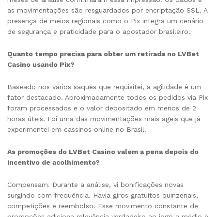
as movimentações são resguardados por encriptação SSL. A
presença de meios regionais como o Pix integra um cenário
de segurança e praticidade para o apostador brasileiro.
Quanto tempo precisa para obter um retirada no LVBet
Casino usando Pix?
Baseado nos vários saques que requisitei, a agilidade é um
fator destacado. Aproximadamente todos os pedidos via Pix
foram processados e o valor depositado em menos de 2
horas úteis. Foi uma das movimentações mais ágeis que já
experimentei em cassinos online no Brasil.
As promoções do LVBet Casino valem a pena depois do
incentivo de acolhimento?
Compensam. Durante a análise, vi bonificações novas
surgindo com frequência. Havia giros gratuitos quinzenais,
competições e reembolso. Esse movimento constante de
promoções adiciona relevância verdadeiro ao jogo a médio e