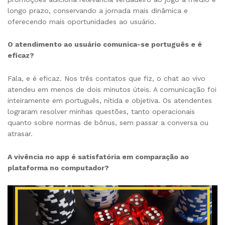
longo prazo, conservando a jornada mais dinâmica e
oferecendo mais oportunidades ao usuário.
O atendimento ao usuário comunica-se português e é
eficaz?
Fala, e é eficaz. Nos três contatos que fiz, o chat ao vivo
atendeu em menos de dois minutos úteis. A comunicação foi
inteiramente em português, nítida e objetiva. Os atendentes
lograram resolver minhas questões, tanto operacionais
quanto sobre normas de bônus, sem passar a conversa ou
atrasar.
A vivência no app é satisfatória em comparação ao
plataforma no computador?