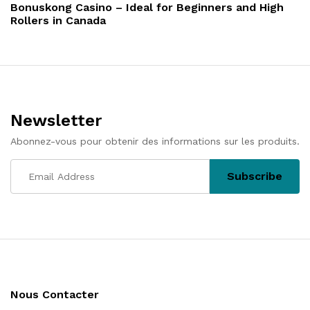
Post
Bonuskong Casino – Ideal for Beginners and High
Rollers in Canada
Newsletter
Abonnez-vous pour obtenir des informations sur les produits.
Nous Contacter