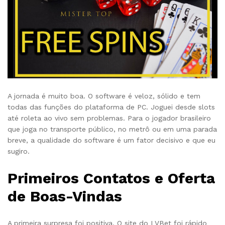
A jornada é muito boa. O software é veloz, sólido e tem
todas das funções do plataforma de PC. Joguei desde slots
até roleta ao vivo sem problemas. Para o jogador brasileiro
que joga no transporte público, no metrô ou em uma parada
breve, a qualidade do software é um fator decisivo e que eu
sugiro.
Primeiros Contatos e Oferta
de Boas-Vindas
A primeira surpresa foi positiva. O site do LVBet foi rápido