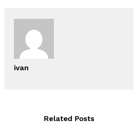
ivan
Related Posts