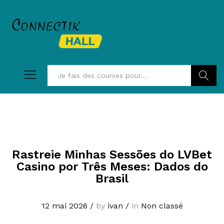
Recherc
Rastreie Minhas Sessões do LVBet
Casino por Três Meses: Dados do
Brasil
12 mai 2026
/
by
ivan
/
in
Non classé