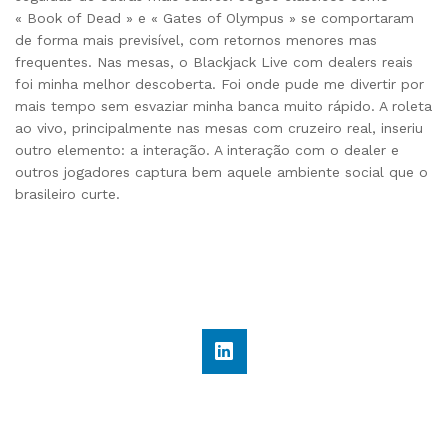
« Book of Dead » e « Gates of Olympus » se comportaram
de forma mais previsível, com retornos menores mas
frequentes. Nas mesas, o Blackjack Live com dealers reais
foi minha melhor descoberta. Foi onde pude me divertir por
mais tempo sem esvaziar minha banca muito rápido. A roleta
ao vivo, principalmente nas mesas com cruzeiro real, inseriu
outro elemento: a interação. A interação com o dealer e
outros jogadores captura bem aquele ambiente social que o
brasileiro curte.