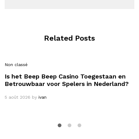
Related Posts
Non classé
Is het Beep Beep Casino Toegestaan en
Betrouwbaar voor Spelers in Nederland?
5 août 2026
by
ivan