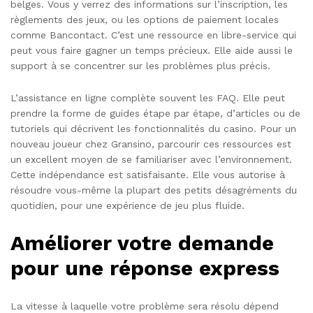
belges. Vous y verrez des informations sur l’inscription, les
règlements des jeux, ou les options de paiement locales
comme Bancontact. C’est une ressource en libre-service qui
peut vous faire gagner un temps précieux. Elle aide aussi le
support à se concentrer sur les problèmes plus précis.
L’assistance en ligne complète souvent les FAQ. Elle peut
prendre la forme de guides étape par étape, d’articles ou de
tutoriels qui décrivent les fonctionnalités du casino. Pour un
nouveau joueur chez Gransino, parcourir ces ressources est
un excellent moyen de se familiariser avec l’environnement.
Cette indépendance est satisfaisante. Elle vous autorise à
résoudre vous-même la plupart des petits désagréments du
quotidien, pour une expérience de jeu plus fluide.
Améliorer votre demande
pour une réponse express
La vitesse à laquelle votre problème sera résolu dépend