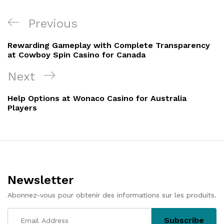
Navigation
Previous
Previous
de
Post
Rewarding Gameplay with Complete Transparency
l’article
at Cowboy Spin Casino for Canada
Next
Next
Post
Help Options at Wonaco Casino for Australia
Players
Newsletter
Abonnez-vous pour obtenir des informations sur les produits.