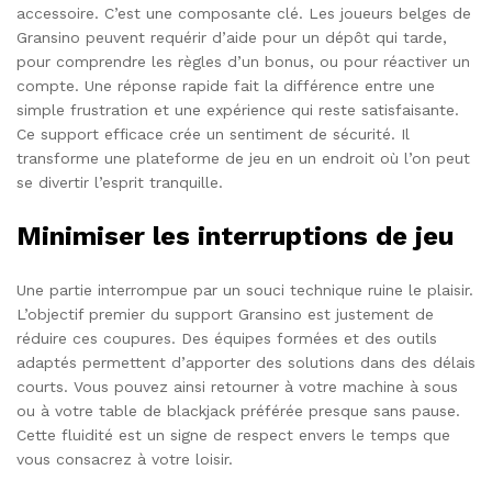
accessoire. C’est une composante clé. Les joueurs belges de
Gransino peuvent requérir d’aide pour un dépôt qui tarde,
pour comprendre les règles d’un bonus, ou pour réactiver un
compte. Une réponse rapide fait la différence entre une
simple frustration et une expérience qui reste satisfaisante.
Ce support efficace crée un sentiment de sécurité. Il
transforme une plateforme de jeu en un endroit où l’on peut
se divertir l’esprit tranquille.
Minimiser les interruptions de jeu
Une partie interrompue par un souci technique ruine le plaisir.
L’objectif premier du support Gransino est justement de
réduire ces coupures. Des équipes formées et des outils
adaptés permettent d’apporter des solutions dans des délais
courts. Vous pouvez ainsi retourner à votre machine à sous
ou à votre table de blackjack préférée presque sans pause.
Cette fluidité est un signe de respect envers le temps que
vous consacrez à votre loisir.