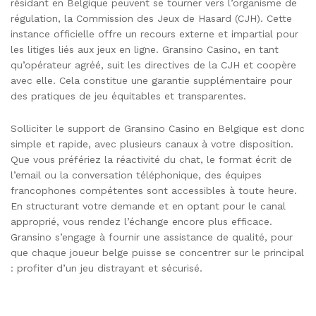
résidant en Belgique peuvent se tourner vers l’organisme de
régulation, la Commission des Jeux de Hasard (CJH). Cette
instance officielle offre un recours externe et impartial pour
les litiges liés aux jeux en ligne. Gransino Casino, en tant
qu’opérateur agréé, suit les directives de la CJH et coopère
avec elle. Cela constitue une garantie supplémentaire pour
des pratiques de jeu équitables et transparentes.
Solliciter le support de Gransino Casino en Belgique est donc
simple et rapide, avec plusieurs canaux à votre disposition.
Que vous préfériez la réactivité du chat, le format écrit de
l’email ou la conversation téléphonique, des équipes
francophones compétentes sont accessibles à toute heure.
En structurant votre demande et en optant pour le canal
approprié, vous rendez l’échange encore plus efficace.
Gransino s’engage à fournir une assistance de qualité, pour
que chaque joueur belge puisse se concentrer sur le principal
: profiter d’un jeu distrayant et sécurisé.