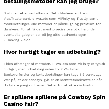
betalingsmetoder kan jeg bruge?
Sortimentet er omfattende. Det inkluderer kort som
Visa/Mastercard, e-wallets som MiFinity og Trustly, samt
mobilbetalinger. Alle metoder er pålidelige og praktiske for
danskere. For at få det mest præcise overblik, herunder
eventuelle gebyrer, ser på jeg altid casinoets egen
« Banking »-side.
Hvor hurtigt tager en udbetaling?
Tiden afhænger af metoden. E-wallets som MiFinity er typisk
hurtigst, med udbetaling inden for 0-24 timer.
Bankoverførsler og kortudbetalinger kan tage 1-5 bankdage.
Vær på, at der sandsynligvis er en identitetsbekræftelse når
du første gang du hæver. Det er for at sikre din konto.
Er spillene spillene på Cowboy Spin
Casino fair?