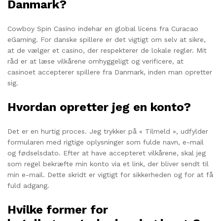
Danmark?
Cowboy Spin Casino indehar en global licens fra Curacao
eGaming. For danske spillere er det vigtigt om selv at sikre,
at de vælger et casino, der respekterer de lokale regler. Mit
råd er at læse vilkårene omhyggeligt og verificere, at
casinoet accepterer spillere fra Danmark, inden man opretter
sig.
Hvordan opretter jeg en konto?
Det er en hurtig proces. Jeg trykker på « Tilmeld », udfylder
formularen med rigtige oplysninger som fulde navn, e-mail
og fødselsdato. Efter at have accepteret vilkårene, skal jeg
som regel bekræfte min konto via et link, der bliver sendt til
min e-mail. Dette skridt er vigtigt for sikkerheden og for at få
fuld adgang.
Hvilke former for