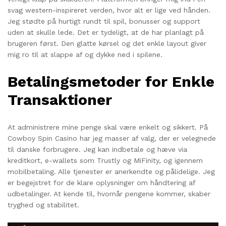
svag western-inspireret verden, hvor alt er lige ved hånden.
Jeg stødte på hurtigt rundt til spil, bonusser og support
uden at skulle lede. Det er tydeligt, at de har planlagt på
brugeren først. Den glatte kørsel og det enkle layout giver
mig ro til at slappe af og dykke ned i spilene.
Betalingsmetoder for Enkle
Transaktioner
At administrere mine penge skal være enkelt og sikkert. På
Cowboy Spin Casino har jeg masser af valg, der er velegnede
til danske forbrugere. Jeg kan indbetale og hæve via
kreditkort, e-wallets som Trustly og MiFinity, og igennem
mobilbetaling. Alle tjenester er anerkendte og pålidelige. Jeg
er begejstret for de klare oplysninger om håndtering af
udbetalinger. At kende til, hvornår pengene kommer, skaber
tryghed og stabilitet.