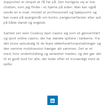
Supporten er simpel at få fat på. Den hurtigste vej er live
chatten, som jeg finder i et hjørne på siden. Man kan også
sende en e-mail. Holdet er professionelt og hjælpsomt og
kan svare på spørgsmål om konto, pengeoverførsler eller spil
på både dansk og engelsk.
Samlet set viser Cowboy Spin Casino sig som et gennemført
og sjovt online casino, der har danske spillere i tankerne. Fra
det store spiludvalg til de klare sikkerhedsforanstaltninger og
den nemme mobilversion hænger alt sammen. Det er et
sted, hvor underholdning og seriøsitet mødes, og det gør det
til et godt bud for alle, der leder efter et troværdigt sted at
spille.