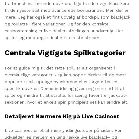
fra branchens førende udviklere, lige fra de evige klassikere
til de nyeste spil med avancerede bonusrunder. Men der er
mere. Jeg har også et fint udvalg af bordspil som blackjack
og roulette i flere variationer. Og for den korrekte
casinostemning er live dealer-afdelingen uundværlig. Her
spiller jeg med ægte dealere i direkte stream.
Centrale Vigtigste Spilkategorier
For at guide mig til det rette spil, er alt organiseret i
overskuelige kategorier. Jeg kan hoppe direkte til de mest
populære spil, opdage nyankomne eller søge efter en
specifik udvikler. Denne inddeling giver mig mere tid til at
spille og mindre til at scrolle. En særlig favorit er jackpot-
sektionen, hvor et enkelt spin principielt set kan ændre alt.
Detaljeret Nærmere Kig på Live Casinoet
Live casinoet er et af mine yndlingssteder på siden. Her
udvælger jeg mellem en lang række live blackjack- og