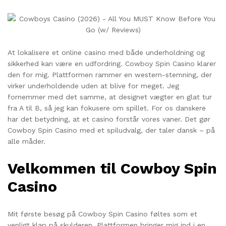
At lokalisere et online casino med både underholdning og
sikkerhed kan være en udfordring. Cowboy Spin Casino klarer
den for mig. Plattformen rammer en western-stemning, der
virker underholdende uden at blive for meget. Jeg
fornemmer med det samme, at designet vægter en glat tur
fra A til B, så jeg kan fokusere om spillet. For os danskere
har det betydning, at et casino forstår vores vaner. Det gør
Cowboy Spin Casino med et spiludvalg, der taler dansk – på
alle måder.
Velkommen til Cowboy Spin
Casino
Mit første besøg på Cowboy Spin Casino føltes som et
venligt klap på skulderen. Plattformen bringer mig ind i en