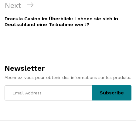
Next
Next
Post
Dracula Casino im Überblick: Lohnen sie sich in
Deutschland eine Teilnahme wert?
Newsletter
Abonnez-vous pour obtenir des informations sur les produits.