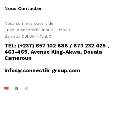
Nous Contacter
Nous sommes ouvert de:
Lundi a Vendredi: 08h00 - 18h00
Samedi: 09h00 - 15h00
TEL: (+237) 657 102 888 / 673 232 425 ,
463-465, Avenue King-Akwa, Douala
Cameroun
infos@connectik-group.com