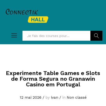
Recherc
Experimente Table Games e Slots
de Forma Segura no Granawin
Casino em Portugal
12 mai 2026
/
by
ivan
/
in
Non classé