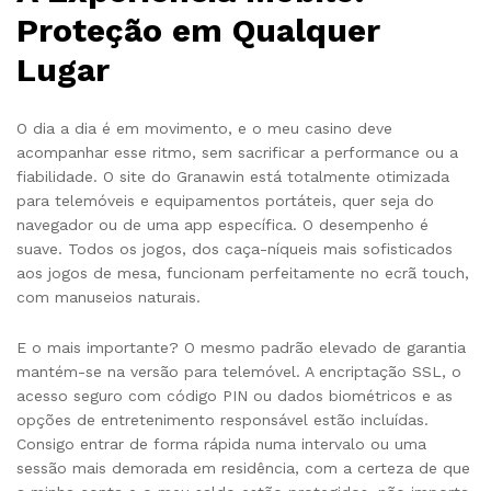
Proteção em Qualquer
Lugar
O dia a dia é em movimento, e o meu casino deve
acompanhar esse ritmo, sem sacrificar a performance ou a
fiabilidade. O site do Granawin está totalmente otimizada
para telemóveis e equipamentos portáteis, quer seja do
navegador ou de uma app específica. O desempenho é
suave. Todos os jogos, dos caça-níqueis mais sofisticados
aos jogos de mesa, funcionam perfeitamente no ecrã touch,
com manuseios naturais.
E o mais importante? O mesmo padrão elevado de garantia
mantém-se na versão para telemóvel. A encriptação SSL, o
acesso seguro com código PIN ou dados biométricos e as
opções de entretenimento responsável estão incluídas.
Consigo entrar de forma rápida numa intervalo ou uma
sessão mais demorada em residência, com a certeza de que