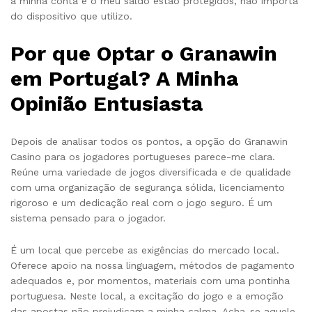
a minha conta e o meu saldo estão protegidos, não importa
do dispositivo que utilizo.
Por que Optar o Granawin
em Portugal? A Minha
Opinião Entusiasta
Depois de analisar todos os pontos, a opção do Granawin
Casino para os jogadores portugueses parece-me clara.
Reúne uma variedade de jogos diversificada e de qualidade
com uma organização de segurança sólida, licenciamento
rigoroso e um dedicação real com o jogo seguro. É um
sistema pensado para o jogador.
É um local que percebe as exigências do mercado local.
Oferece apoio na nossa linguagem, métodos de pagamento
adequados e, por momentos, materiais com uma pontinha
portuguesa. Neste local, a excitação do jogo e a emoção
das apostas não prejudicam a minha calma. Acha-se aquele