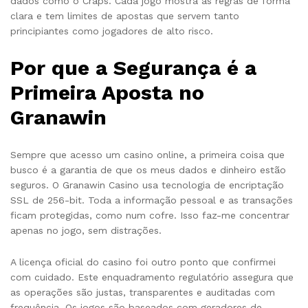
dados como o Craps. Cada jogo mostra as regras de forma
clara e tem limites de apostas que servem tanto
principiantes como jogadores de alto risco.
Por que a Segurança é a
Primeira Aposta no
Granawin
Sempre que acesso um casino online, a primeira coisa que
busco é a garantia de que os meus dados e dinheiro estão
seguros. O Granawin Casino usa tecnologia de encriptação
SSL de 256-bit. Toda a informação pessoal e as transações
ficam protegidas, como num cofre. Isso faz-me concentrar
apenas no jogo, sem distrações.
A licença oficial do casino foi outro ponto que confirmei
com cuidado. Este enquadramento regulatório assegura que
as operações são justas, transparentes e auditadas com
frequência. Os jogos são baseados com geradores de