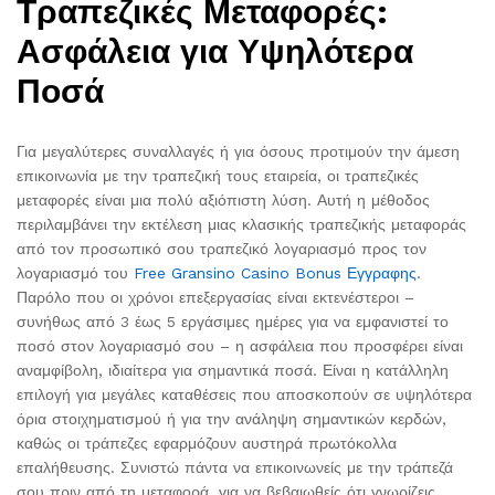
Τραπεζικές Μεταφορές:
Ασφάλεια για Υψηλότερα
Ποσά
Για μεγαλύτερες συναλλαγές ή για όσους προτιμούν την άμεση
επικοινωνία με την τραπεζική τους εταιρεία, οι τραπεζικές
μεταφορές είναι μια πολύ αξιόπιστη λύση. Αυτή η μέθοδος
περιλαμβάνει την εκτέλεση μιας κλασικής τραπεζικής μεταφοράς
από τον προσωπικό σου τραπεζικό λογαριασμό προς τον
λογαριασμό του
Free Gransino Casino Bonus Εγγραφης
.
Παρόλο που οι χρόνοι επεξεργασίας είναι εκτενέστεροι –
συνήθως από 3 έως 5 εργάσιμες ημέρες για να εμφανιστεί το
ποσό στον λογαριασμό σου – η ασφάλεια που προσφέρει είναι
αναμφίβολη, ιδιαίτερα για σημαντικά ποσά. Είναι η κατάλληλη
επιλογή για μεγάλες καταθέσεις που αποσκοπούν σε υψηλότερα
όρια στοιχηματισμού ή για την ανάληψη σημαντικών κερδών,
καθώς οι τράπεζες εφαρμόζουν αυστηρά πρωτόκολλα
επαλήθευσης. Συνιστώ πάντα να επικοινωνείς με την τράπεζά
σου πριν από τη μεταφορά, για να βεβαιωθείς ότι γνωρίζεις