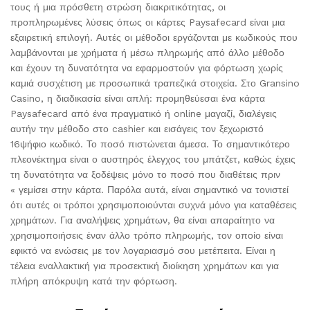
τους ή μια πρόσθετη στρώση διακριτικότητας, οι
προπληρωμένες λύσεις όπως οι κάρτες Paysafecard είναι μια
εξαιρετική επιλογή. Αυτές οι μέθοδοι εργάζονται με κωδικούς που
λαμβάνονται με χρήματα ή μέσω πληρωμής από άλλο μέθοδο
και έχουν τη δυνατότητα να εφαρμοστούν για φόρτωση χωρίς
καμιά συσχέτιση με προσωπικά τραπεζικά στοιχεία. Στο Gransino
Casino, η διαδικασία είναι απλή: προμηθεύεσαι ένα κάρτα
Paysafecard από ένα πραγματικό ή online μαγαζί, διαλέγεις
αυτήν την μέθοδο στο cashier και εισάγεις τον ξεχωριστό
16ψήφιο κωδικό. Το ποσό πιστώνεται άμεσα. Το σημαντικότερο
πλεονέκτημα είναι ο αυστηρός έλεγχος του μπάτζετ, καθώς έχεις
τη δυνατότητα να ξοδέψεις μόνο το ποσό που διαθέτεις πριν
« γεμίσει στην κάρτα. Παρόλα αυτά, είναι σημαντικό να τονιστεί
ότι αυτές οι τρόποι χρησιμοποιούνται συχνά μόνο για καταθέσεις
χρημάτων. Για αναλήψεις χρημάτων, θα είναι απαραίτητο να
χρησιμοποιήσεις έναν άλλο τρόπο πληρωμής, τον οποίο είναι
εφικτό να ενώσεις με τον λογαριασμό σου μετέπειτα. Είναι η
τέλεια εναλλακτική για προσεκτική διοίκηση χρημάτων και για
πλήρη απόκρυψη κατά την φόρτωση.