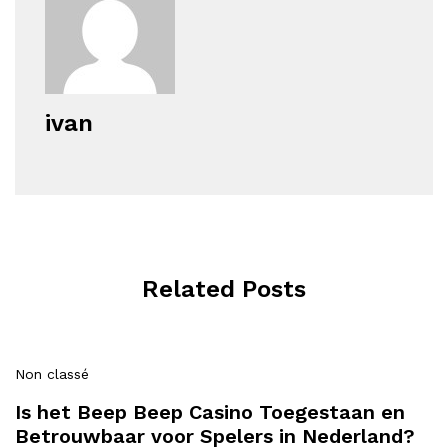
ivan
Related Posts
Non classé
Is het Beep Beep Casino Toegestaan en
Betrouwbaar voor Spelers in Nederland?