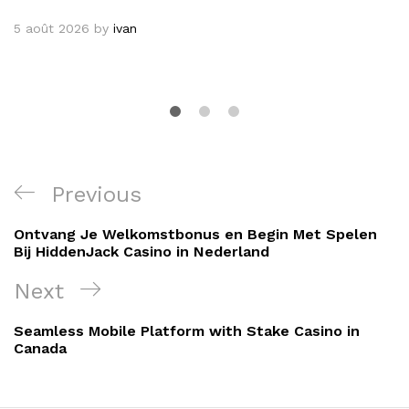
5 août 2026
by
ivan
Navigation
Previous
Previous
de
Post
Ontvang Je Welkomstbonus en Begin Met Spelen
l’article
Bij HiddenJack Casino in Nederland
Next
Next
Post
Seamless Mobile Platform with Stake Casino in
Canada