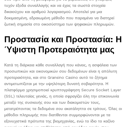
τυχόν έξοδα συναλλαγής και να έχεις τα σωστά στοιχεία
δικαιούχου και αριθμού λογαριασμού. Αποτελεί για μια
δοκιμασμένη, εδραιωμένη μέθοδο που παραμένει να διατηρεί
ζωτική σημασία στο οικοσύστημα των ψηφιακών πληρωμών.
Προστασία και Προστασία: Η
Ύψιστη Προτεραιότητα μας
Κατά τη διάρκεια κάθε συναλλαγή που κάνεις, η ασφάλεια των
προσωπικών και οικονομικών σου δεδομένων είναι η απόλυτη
προτεραιότητα, και στο Gransino Casino αυτό το ζήτημα
αντιμετωπίζεται με την υψηλότερη δυνατή σοβαρότητα. Η
πλατφόρμα χρησιμοποιεί κρυπτογράφηση Secure Socket Layer
(SSL) τελευταίας γενιάς, η οποία σφραγίζει όλη την επικοινωνία
μεταξύ της συσκευής σου και των διακομιστών τους,
μετατρέποντας τα δεδομένα σου ακατάληπτα σε τρίτους. Όλες οι
μέθοδοι πληρωμής που διατίθενται συμμορφώνονται με τα
εξονυχιστικά πρότυπα της βιομηχανίας, ενώ το ίδιο το καζίνο