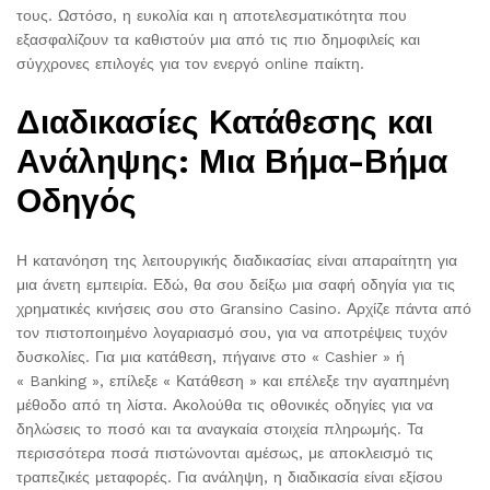
τους. Ωστόσο, η ευκολία και η αποτελεσματικότητα που
εξασφαλίζουν τα καθιστούν μια από τις πιο δημοφιλείς και
σύγχρονες επιλογές για τον ενεργό online παίκτη.
Διαδικασίες Κατάθεσης και
Ανάληψης: Μια Βήμα-Βήμα
Οδηγός
Η κατανόηση της λειτουργικής διαδικασίας είναι απαραίτητη για
μια άνετη εμπειρία. Εδώ, θα σου δείξω μια σαφή οδηγία για τις
χρηματικές κινήσεις σου στο Gransino Casino. Αρχίζε πάντα από
τον πιστοποιημένο λογαριασμό σου, για να αποτρέψεις τυχόν
δυσκολίες. Για μια κατάθεση, πήγαινε στο « Cashier » ή
« Banking », επίλεξε « Κατάθεση » και επέλεξε την αγαπημένη
μέθοδο από τη λίστα. Ακολούθα τις οθονικές οδηγίες για να
δηλώσεις το ποσό και τα αναγκαία στοιχεία πληρωμής. Τα
περισσότερα ποσά πιστώνονται αμέσως, με αποκλεισμό τις
τραπεζικές μεταφορές. Για ανάληψη, η διαδικασία είναι εξίσου