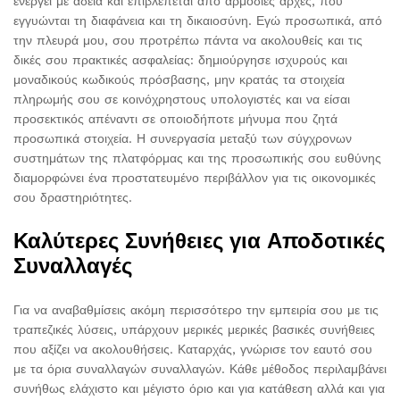
ενεργεί με άδεια και επιβλέπεται από αρμόδιες αρχές, που
εγγυώνται τη διαφάνεια και τη δικαιοσύνη. Εγώ προσωπικά, από
την πλευρά μου, σου προτρέπω πάντα να ακολουθείς και τις
δικές σου πρακτικές ασφαλείας: δημιούργησε ισχυρούς και
μοναδικούς κωδικούς πρόσβασης, μην κρατάς τα στοιχεία
πληρωμής σου σε κοινόχρηστους υπολογιστές και να είσαι
προσεκτικός απέναντι σε οποιοδήποτε μήνυμα που ζητά
προσωπικά στοιχεία. Η συνεργασία μεταξύ των σύγχρονων
συστημάτων της πλατφόρμας και της προσωπικής σου ευθύνης
διαμορφώνει ένα προστατευμένο περιβάλλον για τις οικονομικές
σου δραστηριότητες.
Καλύτερες Συνήθειες για Αποδοτικές
Συναλλαγές
Για να αναβαθμίσεις ακόμη περισσότερο την εμπειρία σου με τις
τραπεζικές λύσεις, υπάρχουν μερικές μερικές βασικές συνήθειες
που αξίζει να ακολουθήσεις. Καταρχάς, γνώρισε τον εαυτό σου
με τα όρια συναλλαγών συναλλαγών. Κάθε μέθοδος περιλαμβάνει
συνήθως ελάχιστο και μέγιστο όριο και για κατάθεση αλλά και για