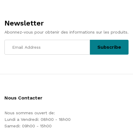
Newsletter
Abonnez-vous pour obtenir des informations sur les produits.
Nous Contacter
Nous sommes ouvert de:
Lundi a Vendredi: 08h00 - 18h00
Samedi: 09h00 - 15h00