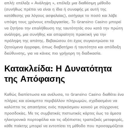
απλή: επέλεξε « Ανάληψη », επέλεξε μια διαθέσιμη μέθοδο
(συνήθως πρέπει να είναι η ίδια ή συναφής με αυτή της
κατάθεσης για λόγους ασφαλείας), εισήγαγε το ποσό και λάβε
υπόψη τους χρόνους επεξεργασίας. Το Gransino Casino μπορεί
να ζητήσει την επαλήθευση της ταυτότητάς σου κατά την πρώτη
ανάληψη, μια συνήθης και απαραίτητη πρακτική για την
πρόληψη της απάτης. Βεβαιώσου ότι έχεις συγκεντρώσει τα
ζητούμενα έγγραφα, όπως διαβατήριο ή ταυτότητα και απόδειξη
διεύθυνσης, για να κάνεις πιο γρήγορη τη διαδικασία.
Κατακλείδα: Η Δυνατότητα
της Απόφασης
Καθώς διαπίστωσα και ανέλυσα, το Gransino Casino διαθέτει ένα
πλήρες και εύκαμπτο περιβάλλον πληρωμών, σχεδιασμένο να
καλύπτει τις απαιτήσεις ενός παγκόσμιου κοινού με σύγχρονες
προσδοκίες. Με τις συμβατικές πιστωτικές κάρτες έως τα άμεσα
ηλεκτρονικά πορτοφόλια και τις αξιόπιστες τραπεζικές μεταφορές,
κάθε παίκτης μπορεί να εντοπίσει τη μέθοδο που προσαρμόζεται