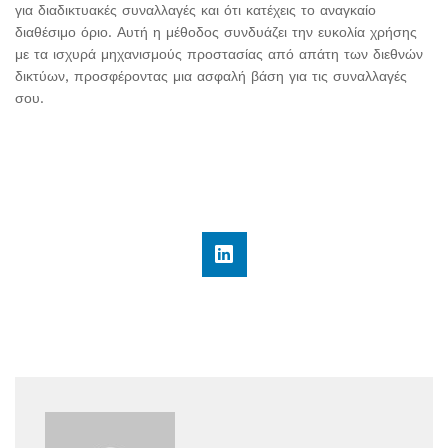
για διαδικτυακές συναλλαγές και ότι κατέχεις το αναγκαίο
διαθέσιμο όριο. Αυτή η μέθοδος συνδυάζει την ευκολία χρήσης
με τα ισχυρά μηχανισμούς προστασίας από απάτη των διεθνών
δικτύων, προσφέροντας μια ασφαλή βάση για τις συναλλαγές
σου.