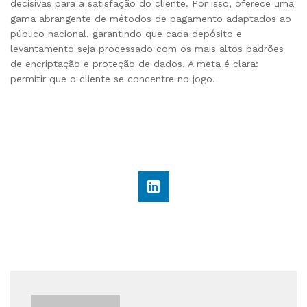
decisivas para a satisfação do cliente. Por isso, oferece uma
gama abrangente de métodos de pagamento adaptados ao
público nacional, garantindo que cada depósito e
levantamento seja processado com os mais altos padrões
de encriptação e proteção de dados. A meta é clara:
permitir que o cliente se concentre no jogo.