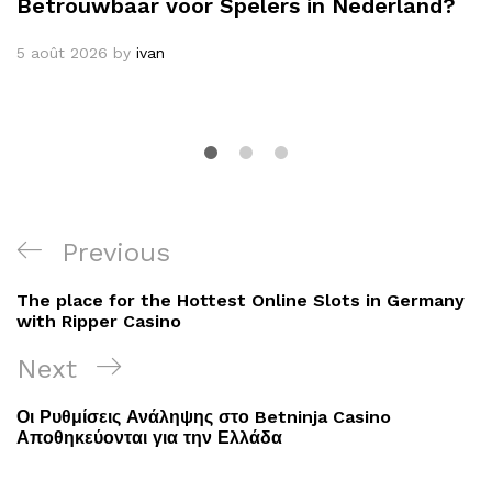
Betrouwbaar voor Spelers in Nederland?
5 août 2026
by
ivan
Navigation
Previous
Previous
de
Post
The place for the Hottest Online Slots in Germany
l’article
with Ripper Casino
Next
Next
Post
Οι Ρυθμίσεις Ανάληψης στο Betninja Casino
Αποθηκεύονται για την Ελλάδα