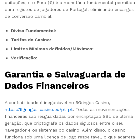
quitações, e o Euro (€) é a monetária fundamental permitida
para registos de jogadores de Portugal, eliminando encargos
de conversão cambial.
Divisa Fundamental:
Tarifas do Casino:
Limites Mínimos definidos/Máximos:
Verificação:
Garantia e Salvaguarda de
Dados Financeiros
A confiabilidade é inegociável no 5Gringos Casino,
https://5gringos-casino.eu/pt-pt
. Todas as movimentações
financeiras são resguardadas por encriptação SSL de última
geração, que criptografa os dados sigilosos entre o seu
navegador e os sistemas do casino. Além disso, o casino
funciona sob uma licença de jogo respeitável, o que acarreta