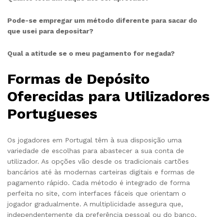
Pode-se empregar um método diferente para sacar do
que usei para depositar?
Qual a atitude se o meu pagamento for negada?
Formas de Depósito
Oferecidas para Utilizadores
Portugueses
Os jogadores em Portugal têm à sua disposição uma
variedade de escolhas para abastecer a sua conta de
utilizador. As opções vão desde os tradicionais cartões
bancários até às modernas carteiras digitais e formas de
pagamento rápido. Cada método é integrado de forma
perfeita no site, com interfaces fáceis que orientam o
jogador gradualmente. A multiplicidade assegura que,
independentemente da preferência pessoal ou do banco,