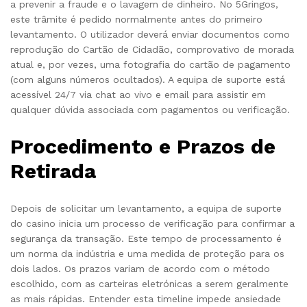
a prevenir a fraude e o lavagem de dinheiro. No 5Gringos,
este trâmite é pedido normalmente antes do primeiro
levantamento. O utilizador deverá enviar documentos como
reprodução do Cartão de Cidadão, comprovativo de morada
atual e, por vezes, uma fotografia do cartão de pagamento
(com alguns números ocultados). A equipa de suporte está
acessível 24/7 via chat ao vivo e email para assistir em
qualquer dúvida associada com pagamentos ou verificação.
Procedimento e Prazos de
Retirada
Depois de solicitar um levantamento, a equipa de suporte
do casino inicia um processo de verificação para confirmar a
segurança da transação. Este tempo de processamento é
um norma da indústria e uma medida de proteção para os
dois lados. Os prazos variam de acordo com o método
escolhido, com as carteiras eletrónicas a serem geralmente
as mais rápidas. Entender esta timeline impede ansiedade