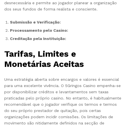
desnecessária e permite ao jogador planear a organização
dos seus fundos de forma realista e consciente.
Submissão e Verificação:
Processamento pelo Casino:
Creditação pela Instituição:
Tarifas, Limites e
Monetárias Aceitas
Uma estratégia aberta sobre encargos e valores é essencial
para uma excelente vivência. O 5Gringos Casino empenha-se
por disponibilizar créditos e levantamentos sem taxas
praticadas pelo próprio casino. No entanto, é habitualmente
recomendável que o jogador verifique os termos e termos
do seu próprio prestador de quitação, pois certas
organizações podem incidir comissões. Os limitações de
movimento são nitidamente definidos na secção de