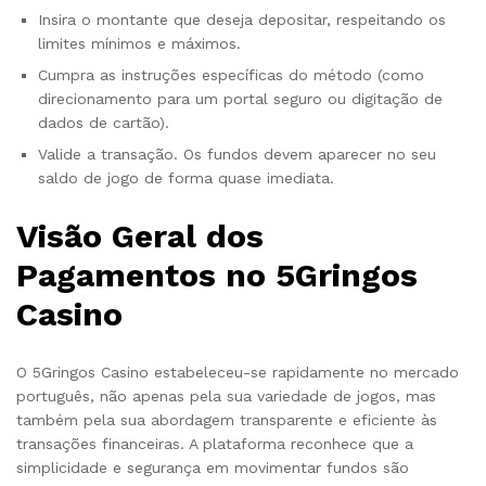
Insira o montante que deseja depositar, respeitando os
limites mínimos e máximos.
Cumpra as instruções específicas do método (como
direcionamento para um portal seguro ou digitação de
dados de cartão).
Valide a transação. Os fundos devem aparecer no seu
saldo de jogo de forma quase imediata.
Visão Geral dos
Pagamentos no 5Gringos
Casino
O 5Gringos Casino estabeleceu-se rapidamente no mercado
português, não apenas pela sua variedade de jogos, mas
também pela sua abordagem transparente e eficiente às
transações financeiras. A plataforma reconhece que a
simplicidade e segurança em movimentar fundos são