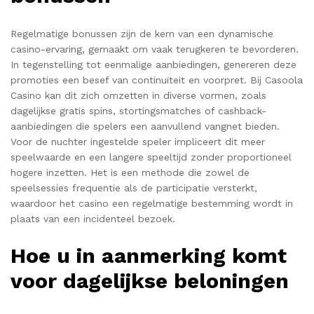
Regelmatige bonussen zijn de kern van een dynamische
casino-ervaring, gemaakt om vaak terugkeren te bevorderen.
In tegenstelling tot eenmalige aanbiedingen, genereren deze
promoties een besef van continuïteit en voorpret. Bij Casoola
Casino kan dit zich omzetten in diverse vormen, zoals
dagelijkse gratis spins, stortingsmatches of cashback-
aanbiedingen die spelers een aanvullend vangnet bieden.
Voor de nuchter ingestelde speler impliceert dit meer
speelwaarde en een langere speeltijd zonder proportioneel
hogere inzetten. Het is een methode die zowel de
speelsessies frequentie als de participatie versterkt,
waardoor het casino een regelmatige bestemming wordt in
plaats van een incidenteel bezoek.
Hoe u in aanmerking komt
voor dagelijkse beloningen