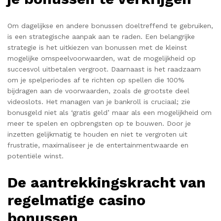
Om dagelijkse en andere bonussen doeltreffend te gebruiken,
is een strategische aanpak aan te raden. Een belangrijke
strategie is het uitkiezen van bonussen met de kleinst
mogelijke omspeelvoorwaarden, wat de mogelijkheid op
succesvol uitbetalen vergroot. Daarnaast is het raadzaam
om je spelperiodes af te richten op spellen die 100%
bijdragen aan de voorwaarden, zoals de grootste deel
videoslots. Het managen van je bankroll is cruciaal; zie
bonusgeld niet als ‘gratis geld’ maar als een mogelijkheid om
meer te spelen en opbrengsten op te bouwen. Door je
inzetten gelijkmatig te houden en niet te vergroten uit
frustratie, maximaliseer je de entertainmentwaarde en
potentiële winst.
De aantrekkingskracht van
regelmatige casino
bonussen