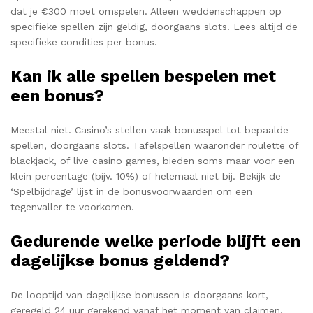
dat je €300 moet omspelen. Alleen weddenschappen op
specifieke spellen zijn geldig, doorgaans slots. Lees altijd de
specifieke condities per bonus.
Kan ik alle spellen bespelen met
een bonus?
Meestal niet. Casino’s stellen vaak bonusspel tot bepaalde
spellen, doorgaans slots. Tafelspellen waaronder roulette of
blackjack, of live casino games, bieden soms maar voor een
klein percentage (bijv. 10%) of helemaal niet bij. Bekijk de
‘Spelbijdrage’ lijst in de bonusvoorwaarden om een
tegenvaller te voorkomen.
Gedurende welke periode blijft een
dagelijkse bonus geldend?
De looptijd van dagelijkse bonussen is doorgaans kort,
geregeld 24 uur gerekend vanaf het moment van claimen.