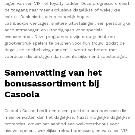
lagen van een VIP- of loyalty-ladder. Deze progressie creëert
de toegang naar meer exclusieve dagelijkse of wekelijkse
extra’s. Denk hierbij aan persoonlijk hogere
cashbackpercentages, snellere uitbetalingen, een persoonlijke
accountmanager, en uitnodigingen voor speciale
evenementen. Deze programma’s zijn erop gericht om
grootverbruik spelers te belonen voor hun trouw, zodat de
dagelijkse spelbeleving aanzienlijk wordt verbeterd met
voordelen die uitstijgen dan slechts bijkomend speelbudget.
Samenvatting van het
bonusassortiment bij
Casoola
Casoola Casino biedt een divers portfolio aan bonussen die
meer omvatten dan het dagelijkse. Naast mogelijke dagelijkse
promoties, omvat het aanbod een welkomstbonus voor
nieuwe spelers, wekelijkse reload bonussen, en vaak een VIP-