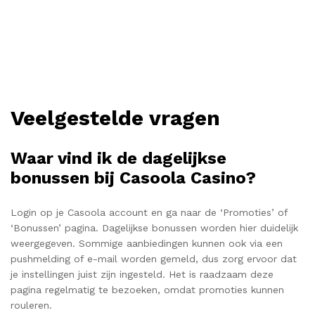
Veelgestelde vragen
Waar vind ik de dagelijkse
bonussen bij Casoola Casino?
Login op je Casoola account en ga naar de ‘Promoties’ of
‘Bonussen’ pagina. Dagelijkse bonussen worden hier duidelijk
weergegeven. Sommige aanbiedingen kunnen ook via een
pushmelding of e-mail worden gemeld, dus zorg ervoor dat
je instellingen juist zijn ingesteld. Het is raadzaam deze
pagina regelmatig te bezoeken, omdat promoties kunnen
rouleren.