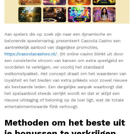
Aan spelers die op zoek zijn naar een dynamische en
belonende speelervaring, presenteert Casoola Casino een
aantrekkelijk aanbod van dagelijkse promoties,
https://casoolacasinoo.nl/
. Dit online casino blinkt uit door
een consistente stroom van kansen om extra speelgeld en
voordelen te verkrijgen, ver voorbij het standaard
welkomstpakket. Het concept draait om het waarderen van
loyaliteit en het bieden van extra prikkels voor zowel nieuwe
als bestaande leden. Een dergelijke aanpak waarborgt dat
het spelaanbod steeds verrijkt wordt en dat er altijd een
nieuwe uitdaging of beloning op de loer ligt, wat de totale
entertainmentwaarde flink verhoogt.
Methoden om het beste uit
je bonussen te verkrijgen