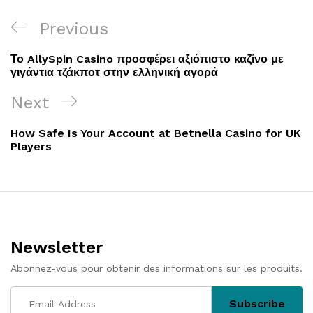
Navigation
Previous
Previous
de
Post
Το AllySpin Casino προσφέρει αξιόπιστο καζίνο με
l’article
γιγάντια τζάκποτ στην ελληνική αγορά
Next
Next
Post
How Safe Is Your Account at Betnella Casino for UK
Players
Newsletter
Abonnez-vous pour obtenir des informations sur les produits.