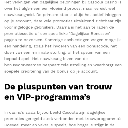
Het verkrijgen van dagelijkse beloningen bij Casoola Casino is
over het algemeen een vloeiend proces, maar vereist wel
nauwkeurigheid. De primaire stap is altijd het actief inloggen
op je account, daar vele promoties uitsluitend zichtbaar zijn
voor ingelogde gebruikers. Daarna is het aan te raden de
promotiesectie of een specifieke ‘Dagelijkse Bonussen’
pagina te bezoeken. Sommige aanbiedingen vragen mogelijk
een handeling, zoals het invoeren van een bonuscode, het
doen van een minimale storting, of het spelen van een
bepaald spel. Het nauwkeurig lezen van de
bonusvoorwaarden bespaart teleurstelling en waarborgt een
soepele creditering van de bonus op je account.
De pluspunten van trouw
en VIP-programma’s
In casino’s zoals bijvoorbeeld Casoola zijn dagelijkse
promoties geregeld sterk verbonden met trouwprogramma’s.
Hoeveel meer en vaker je speelt, hoe hoger je stijgt in de