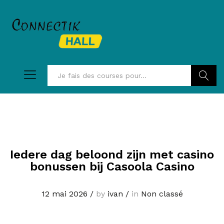
Recherc
Iedere dag beloond zijn met casino
bonussen bij Casoola Casino
12 mai 2026
/
by
ivan
/
in
Non classé