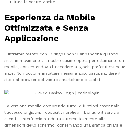
ritirare le vostre vincite.
Esperienza da Mobile
Ottimizzata e Senza
Applicazione
Il intrattenimento con 5Gringos non vi abbandona quando
siete in movimento. Il nostro casinò opera perfettamente da
mobile, consentendovi di accedere ai giochi preferiti ovunque
siate. Non occorre installare nessuna app: basta navigare il
sito dal browser del vostro smartphone o tablet.
La versione mobile comprende tutte le funzioni essenziali:
l’accesso ai giochi, i depositi, i prelievi, i bonus e il servizio
clienti. L’interfaccia si adatta automaticamente alle
dimensioni dello schermo, conservando una grafica chiara e