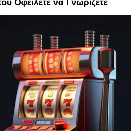
ου Οφείλετε να Γνωρίζετε