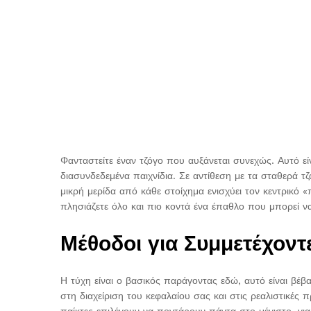
Φανταστείτε έναν τζόγο που αυξάνεται συνεχώς. Αυτό εί
διασυνδεδεμένα παιχνίδια. Σε αντίθεση με τα σταθερά τζ
μικρή μερίδα από κάθε στοίχημα ενισχύει τον κεντρικό «
πλησιάζετε όλο και πιο κοντά ένα έπαθλο που μπορεί ν
Μέθοδοι για Συμμετέχον
Η τύχη είναι ο βασικός παράγοντας εδώ, αυτό είναι βέβ
στη διαχείριση του κεφαλαίου σας και στις ρεαλιστικές 