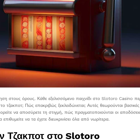
όπηση στους όρους. Κάθε εξελισσόμενο παιχνίδι στο Slotoro Casino 
στο τζακποτ; Πώς επακριβώς ξεκλειδώνεται; Αυτές θεωρούνται βασικές
πορείτε να αποσύρετε τη στιγμή, πώς πραγματοποιούνται οι αποδόσει
 επιθυμείτε να τα έχετε διευκρινίσει όλα από νωρίτερα.
ν Τζακποτ στο Slotoro