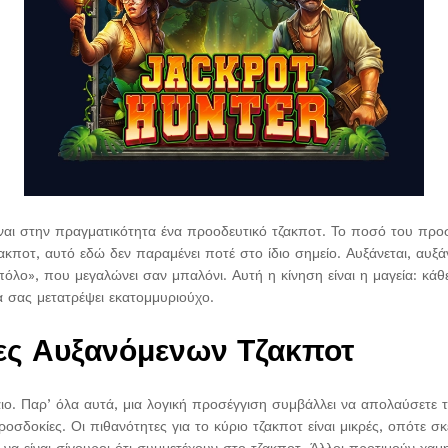
ναι στην πραγματικότητα ένα προοδευτικό τζακποτ. Το ποσό του προστ
ακποτ, αυτό εδώ δεν παραμένει ποτέ στο ίδιο σημείο. Αυξάνεται, αυξά
πόλο», που μεγαλώνει σαν μπαλόνι. Αυτή η κίνηση είναι η μαγεία: κάθ
α σας μετατρέψει εκατομμυριούχο.
τες Αυξανόμενων Τζακποτ
αιο. Παρ’ όλα αυτά, μια λογική προσέγγιση συμβάλλει να απολαύσετε τ
προσδοκίες. Οι πιθανότητες για το κύριο τζακποτ είναι μικρές, οπότε σ