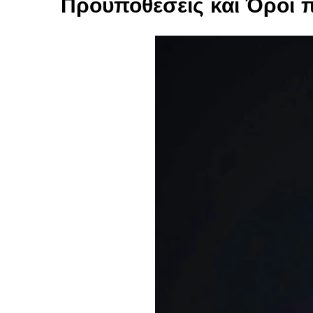
Προϋποθέσεις και Όροι π