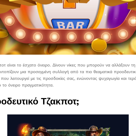
κποτ είναι το έσχατο όνειρο. Δίνουν νίκες που μπορούν να αλλάξουν τ
εντοπίζουν μια προσεγμένη συλλογή από τα πιο θεαματικά προοδευτικά
ας που λειτουργεί με τις προσδοκίες σας, ενώνοντας ψυχαγωγία και τε
 το όνειρο πραγματικότητα.
οοδευτικό Τζακποτ;