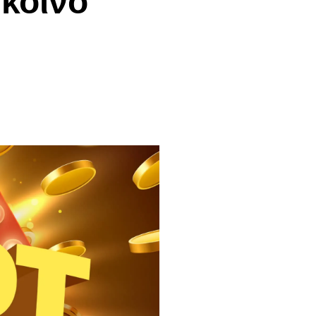
 κοινό