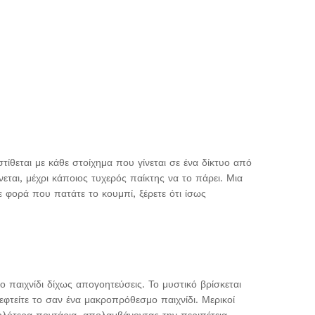
ίθεται με κάθε στοίχημα που γίνεται σε ένα δίκτυο από
νεται, μέχρι κάποιος τυχερός παίκτης να το πάρει. Μια
ε φορά που πατάτε το κουμπί, ξέρετε ότι ίσως
ο παιχνίδι δίχως απογοητεύσεις. Το μυστικό βρίσκεται
κεφτείτε το σαν ένα μακροπρόθεσμο παιχνίδι. Μερικοί