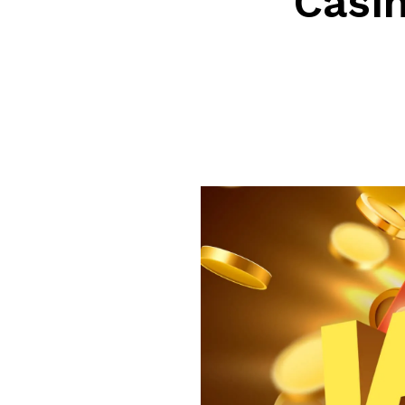
Casin