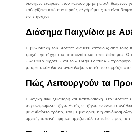
διάσημες εταιρείες, που κάνουν χρήση επαληθευμένες γε
καθορίζεται από αυστηρούς αλγόριθμους και είναι διαφ
είστε ήσυχοι.
Διάσημα Παιχνίδια με Α
Η βιβλιοθήκη του Slotoro διαθέτει κάποιους από τους π
τροχό της τύχης του, αποτελεί ίσως ο πιο διάσημος. Ο
« Arabian Nights » και το « Mega Fortune » προσφέρουν
μπορείτε εύκολα να ανακαλύψετε αυτό που αρμόζει στο
Πώς Λειτουργούν τα Προο
Η λογική είναι ξεκάθαρη και εντυπωσιακή. Στο Slotoro 
συγκεντρωμένο τζόγο. Αυτός ο τζόγος ενώνεται συνήθως 
με αυθαίρετο τρόπο, είτε με μια ορισμένη συνδυασμολογ
αρχική, ταπεινή τιμή και αρχίζει πάλι το ταξίδι προς τα 