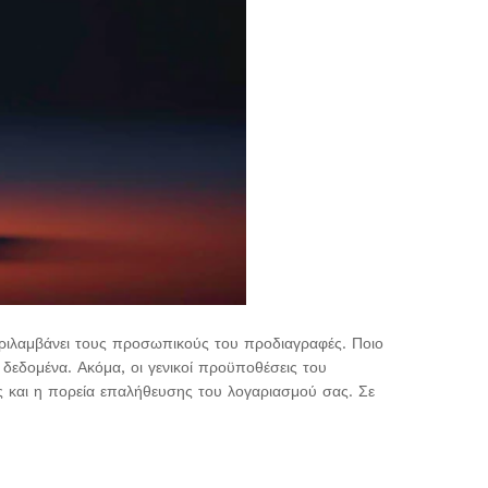
περιλαμβάνει τους προσωπικούς του προδιαγραφές. Ποιο
 δεδομένα. Ακόμα, οι γενικοί προϋποθέσεις του
ς και η πορεία επαλήθευσης του λογαριασμού σας. Σε