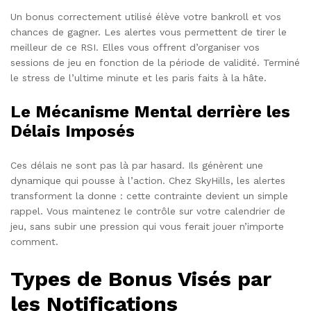
Un bonus correctement utilisé élève votre bankroll et vos
chances de gagner. Les alertes vous permettent de tirer le
meilleur de ce RSI. Elles vous offrent d’organiser vos
sessions de jeu en fonction de la période de validité. Terminé
le stress de l’ultime minute et les paris faits à la hâte.
Le Mécanisme Mental derrière les
Délais Imposés
Ces délais ne sont pas là par hasard. Ils génèrent une
dynamique qui pousse à l’action. Chez SkyHills, les alertes
transforment la donne : cette contrainte devient un simple
rappel. Vous maintenez le contrôle sur votre calendrier de
jeu, sans subir une pression qui vous ferait jouer n’importe
comment.
Types de Bonus Visés par
les Notifications