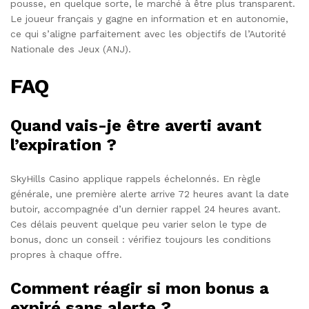
pousse, en quelque sorte, le marché à être plus transparent.
Le joueur français y gagne en information et en autonomie,
ce qui s’aligne parfaitement avec les objectifs de l’Autorité
Nationale des Jeux (ANJ).
FAQ
Quand vais-je être averti avant
l’expiration ?
SkyHills Casino applique rappels échelonnés. En règle
générale, une première alerte arrive 72 heures avant la date
butoir, accompagnée d’un dernier rappel 24 heures avant.
Ces délais peuvent quelque peu varier selon le type de
bonus, donc un conseil : vérifiez toujours les conditions
propres à chaque offre.
Comment réagir si mon bonus a
expiré sans alerte ?