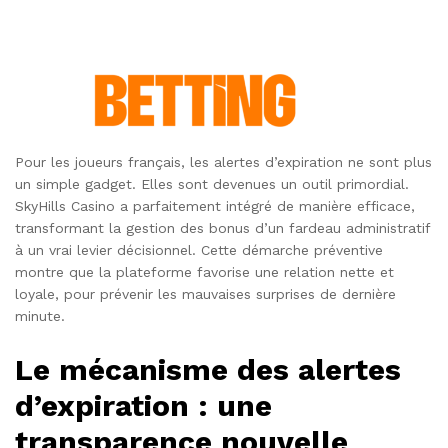
Pour les joueurs français, les alertes d’expiration ne sont plus
un simple gadget. Elles sont devenues un outil primordial.
SkyHills Casino a parfaitement intégré de manière efficace,
transformant la gestion des bonus d’un fardeau administratif
à un vrai levier décisionnel. Cette démarche préventive
montre que la plateforme favorise une relation nette et
loyale, pour prévenir les mauvaises surprises de dernière
minute.
Le mécanisme des alertes
d’expiration : une
transparence nouvelle