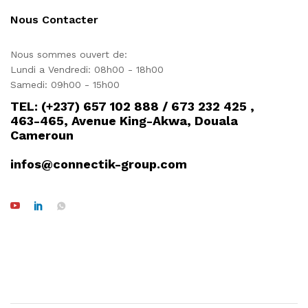
Nous Contacter
Nous sommes ouvert de:
Lundi a Vendredi: 08h00 - 18h00
Samedi: 09h00 - 15h00
TEL: (+237) 657 102 888 / 673 232 425 ,
463-465, Avenue King-Akwa, Douala
Cameroun
infos@connectik-group.com