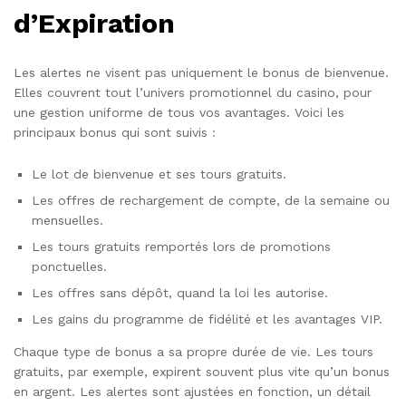
d’Expiration
Les alertes ne visent pas uniquement le bonus de bienvenue.
Elles couvrent tout l’univers promotionnel du casino, pour
une gestion uniforme de tous vos avantages. Voici les
principaux bonus qui sont suivis :
Le lot de bienvenue et ses tours gratuits.
Les offres de rechargement de compte, de la semaine ou
mensuelles.
Les tours gratuits remportés lors de promotions
ponctuelles.
Les offres sans dépôt, quand la loi les autorise.
Les gains du programme de fidélité et les avantages VIP.
Chaque type de bonus a sa propre durée de vie. Les tours
gratuits, par exemple, expirent souvent plus vite qu’un bonus
en argent. Les alertes sont ajustées en fonction, un détail