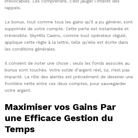
irrévocables. Les comprendre, c’est jauger l’intérêt des
rappels.
Le bonus, tout comme tous les gains qu’il a pu générer, sont
supprimés de votre compte. Cette perte est instantanée et
irréversible. SkyHills Casino, comme tout opérateur régulé,
applique cette règle à la lettre, telle qu’elle est écrite dans
les conditions générales.
Il convient de noter une chose : seuls les fonds associés au
bonus sont touchés. Votre solde d’argent réel, lui, n’est pas
impacté. Le rôle des alertes est précisément de dessiner une
frontière nette entre ces deux comptes, pour sauvegarder
votre argent.
Maximiser vos Gains Par
une Efficace Gestion du
Temps