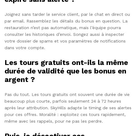
Joignez sans tarder le service client, par le chat en direct ou
par email. Rassemblez les détails du bonus en question. La
restauration n’est pas automatique, mais l’équipe pourra
consulter les historiques d’envoi. Songez aussi à inspecter
votre dossier de spams et vos paramètres de notifications
dans votre compte.
Les tours gratuits ont-ils la même
durée de validité que les bonus en
argent ?
Pas du tout. Les tours gratuits ont souvent une durée de vie
beaucoup plus courte, parfois seulement 24 à 72 heures
après leur attribution. SkyHills adapte le timing de ses alertes
pour ces offres. Moralité : exploitez ces tours rapidement,
même avec les rappels, pour ne pas les perdre.