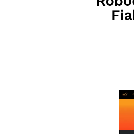
Robo
Fia