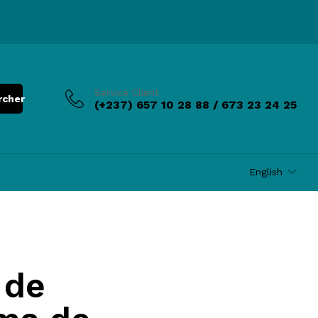
Service Client
rcher
(+237) 657 10 28 88 / 673 23 24 25
English
 de