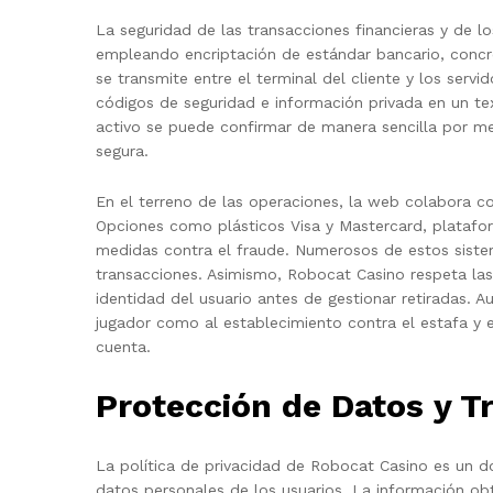
La seguridad de las transacciones financieras y de l
empleando encriptación de estándar bancario, concre
se transmite entre el terminal del cliente y los ser
códigos de seguridad e información privada en un text
activo se puede confirmar de manera sencilla por me
segura.
En el terreno de las operaciones, la web colabora c
Opciones como plásticos Visa y Mastercard, plataform
medidas contra el fraude. Numerosos de estos siste
transacciones. Asimismo, Robocat Casino respeta las 
identidad del usuario antes de gestionar retiradas.
jugador como al establecimiento contra el estafa y e
cuenta.
Protección de Datos y T
La política de privacidad de Robocat Casino es un d
datos personales de los usuarios. La información ob