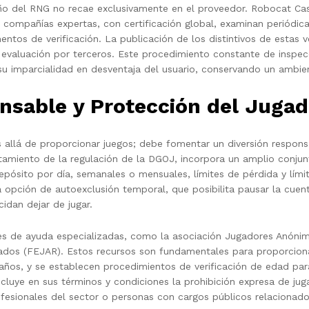
ño del RNG no recae exclusivamente en el proveedor. Robocat Casi
s compañías expertas, con certificación global, examinan periódic
tos de verificación. La publicación de los distintivos de estas ve
a evaluación por terceros. Este procedimiento constante de inspec
su imparcialidad en desventaja del usuario, conservando un ambien
sable y Protección del Jugad
llá de proporcionar juegos; debe fomentar un diversión responsa
amiento de la regulación de la DGOJ, incorpora un amplio conjun
 depósito por día, semanales o mensuales, límites de pérdida y lí
a opción de autoexclusión temporal, que posibilita pausar la cuen
idan dejar de jugar.
s de ayuda especializadas, como la asociación Jugadores Anónimos
dos (FEJAR). Estos recursos son fundamentales para proporcionar
ños, y se establecen procedimientos de verificación de edad para 
ncluye en sus términos y condiciones la prohibición expresa de jug
ofesionales del sector o personas con cargos públicos relacionados