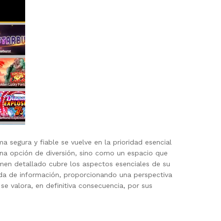
a segura y fiable se vuelve en la prioridad esencial
na opción de diversión, sino como un espacio que
examen detallado cubre los aspectos esenciales de su
arda de información, proporcionando una perspectiva
se valora, en definitiva consecuencia, por sus