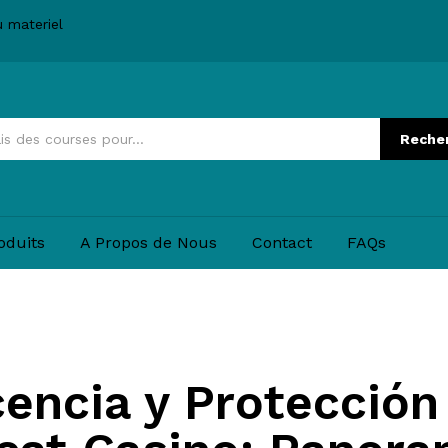
u materiel
Reche
oduits
A Propos de Nous
Contact
FAQs
cencia y Protección