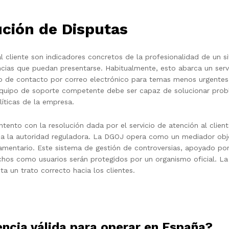
ución de Disputas
 al cliente son indicadores concretos de la profesionalidad de un 
ncias que puedan presentarse. Habitualmente, esto abarca un serv
io de contacto por correo electrónico para temas menos urgentes
quipo de soporte competente debe ser capaz de solucionar proble
líticas de la empresa.
ento con la resolución dada por el servicio de atención al clien
a a la autoridad reguladora. La DGOJ opera como un mediador objeti
amentario. Este sistema de gestión de controversias, apoyado por
hos como usuarios serán protegidos por un organismo oficial. La s
 un trato correcto hacia los clientes.
encia válida para operar en España?