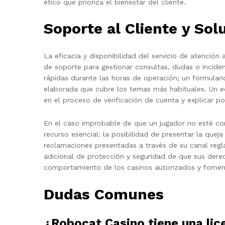
ético que prioriza el bienestar del cliente.
Soporte al Cliente y Sol
La eficacia y disponibilidad del servicio de atención
de soporte para gestionar consultas, dudas o incide
rápidas durante las horas de operación; un formular
elaborada que cubre los temas más habituales. Un e
en el proceso de verificación de cuenta y explicar po
En el caso improbable de que un jugador no esté cont
recurso esencial: la posibilidad de presentar la quej
reclamaciones presentadas a través de su canal regl
adicional de protección y seguridad de que sus derec
comportamiento de los casinos autorizados y fomenta
Dudas Comunes
¿Robocat Casino tiene una lic