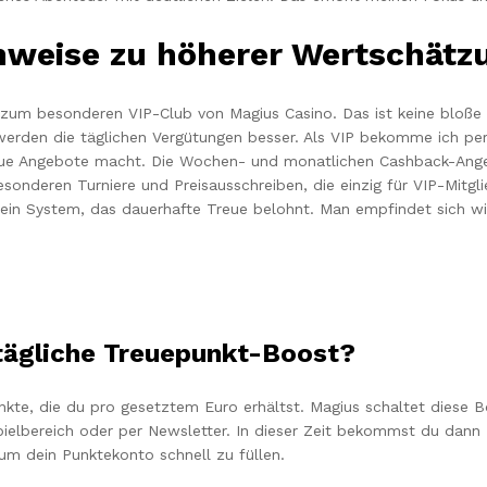
nweise zu höherer Wertschätz
it zum besonderen VIP-Club von Magius Casino. Das ist keine bloße s
 werden die täglichen Vergütungen besser. Als VIP bekomme ich pe
e Angebote macht. Die Wochen- und monatlichen Cashback-Angebot
sonderen Turniere und Preisausschreiben, die einzig für VIP-Mitgli
 ein System, das dauerhafte Treue belohnt. Man empfindet sich wie
ltägliche Treuepunkt-Boost?
nkte, die du pro gesetztem Euro erhältst. Magius schaltet diese 
pielbereich oder per Newsletter. In dieser Zeit bekommst du dann 
 um dein Punktekonto schnell zu füllen.