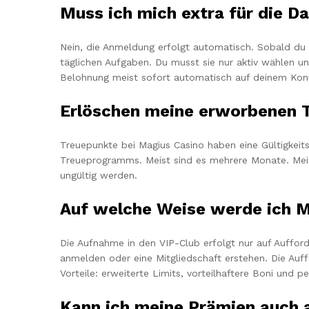
Muss ich mich extra für die Da
Nein, die Anmeldung erfolgt automatisch. Sobald du i
täglichen Aufgaben. Du musst sie nur aktiv wählen und
Belohnung meist sofort automatisch auf deinem Kon
Erlöschen meine erworbenen T
Treuepunkte bei Magius Casino haben eine Gültigkeitsd
Treueprogramms. Meist sind es mehrere Monate. Mein 
ungültig werden.
Auf welche Weise werde ich M
Die Aufnahme in den VIP-Club erfolgt nur auf Auffor
anmelden oder eine Mitgliedschaft erstehen. Die Auf
Vorteile: erweiterte Limits, vorteilhaftere Boni und 
Kann ich meine Prämien auch