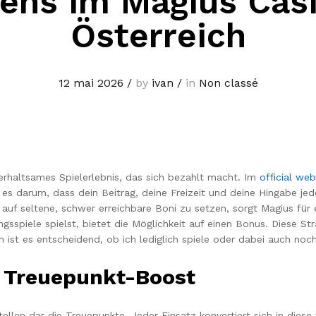
lens im Magius Casi
Österreich
12 mai 2026
/
by
ivan
/
in
Non classé
nterhaltsames Spielerlebnis, das sich bezahlt macht. Im
official we
ht es darum, dass dein Beitrag, deine Freizeit und deine Hingabe je
 auf seltene, schwer erreichbare Boni zu setzen, sorgt Magius für
sspiele spielst, bietet die Möglichkeit auf einen Bonus. Diese Stra
h ist es entscheidend, ob ich lediglich spiele oder dabei auch noc
er Treuepunkt-Boost
ellen dar die Treuepunkte. Jeder Einsatz konvertiert sich in dies