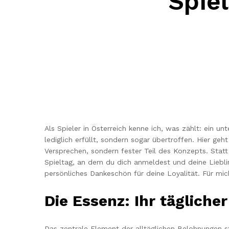
Spie
Als Spieler in Österreich kenne ich, was zählt: ein u
lediglich erfüllt, sondern sogar übertroffen. Hier ge
Versprechen, sondern fester Teil des Konzepts. Statt
Spieltag, an dem du dich anmeldest und deine Liebling
persönliches Dankeschön für deine Loyalität. Für mic
Die Essenz: Ihr täglich
Das zentrale Element der alltäglichen Belohnungen st