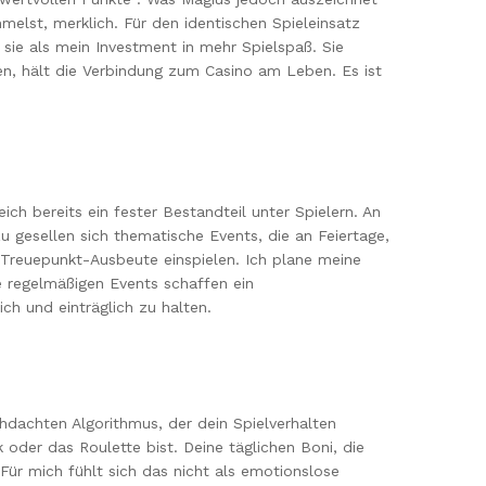
elst, merklich. Für den identischen Spieleinsatz
 sie als mein Investment in mehr Spielspaß. Sie
en, hält die Verbindung zum Casino am Leben. Es ist
ich bereits ein fester Bestandteil unter Spielern. An
 gesellen sich thematische Events, die an Feiertage,
 Treuepunkt-Ausbeute einspielen. Ich plane meine
 regelmäßigen Events schaffen ein
h und einträglich zu halten.
chdachten Algorithmus, der dein Spielverhalten
oder das Roulette bist. Deine täglichen Boni, die
ür mich fühlt sich das nicht als emotionslose