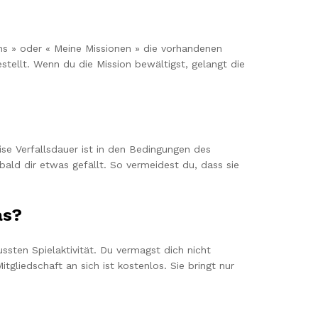
ons » oder « Meine Missionen » die vorhandenen
stellt. Wenn du die Mission bewältigst, gelangt die
ise Verfallsdauer ist in den Bedingungen des
ld dir etwas gefällt. So vermeidest du, dass sie
as?
sten Spielaktivität. Du vermagst dich nicht
liedschaft an sich ist kostenlos. Sie bringt nur