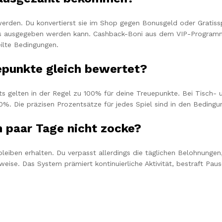
werden. Du konvertierst sie im Shop gegen Bonusgeld oder Gratiss
us ausgegeben werden kann. Cashback-Boni aus dem VIP-Programm 
eilte Bedingungen.
uepunkte gleich bewertet?
lots gelten in der Regel zu 100% für deine Treuepunkte. Bei Tisch-
 20%. Die präzisen Prozentsätze für jedes Spiel sind in den Bedi
n paar Tage nicht zocke?
eiben erhalten. Du verpasst allerdings die täglichen Belohnungen
eise. Das System prämiert kontinuierliche Aktivität, bestraft Paus