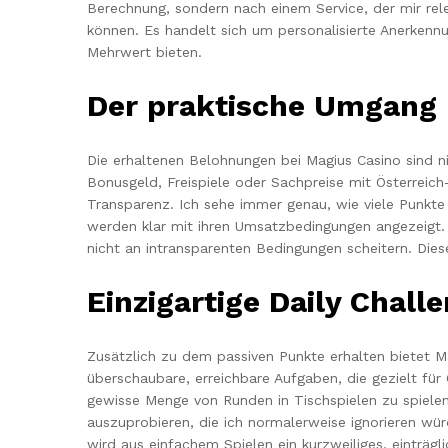
Berechnung, sondern nach einem Service, der mir relev
können. Es handelt sich um personalisierte Anerkenn
Mehrwert bieten.
Der praktische Umgang 
Die erhaltenen Belohnungen bei Magius Casino sind n
Bonusgeld, Freispiele oder Sachpreise mit Österreich-
Transparenz. Ich sehe immer genau, wie viele Punkte
werden klar mit ihren Umsatzbedingungen angezeigt.
nicht an intransparenten Bedingungen scheitern. Di
Einzigartige Daily Chal
Zusätzlich zu dem passiven Punkte erhalten bietet Ma
überschaubare, erreichbare Aufgaben, die gezielt für
gewisse Menge von Runden in Tischspielen zu spielen
auszuprobieren, die ich normalerweise ignorieren wür
wird aus einfachem Spielen ein kurzweiliges, einträg