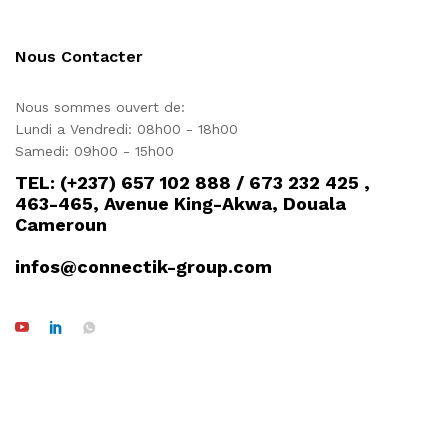
Nous Contacter
Nous sommes ouvert de:
Lundi a Vendredi: 08h00 - 18h00
Samedi: 09h00 - 15h00
TEL: (+237) 657 102 888 / 673 232 425 ,
463-465, Avenue King-Akwa, Douala
Cameroun
infos@connectik-group.com