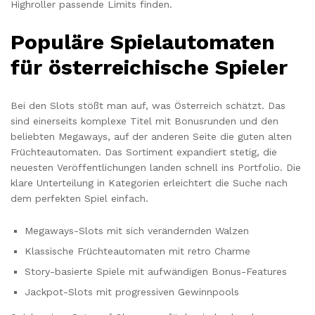
Highroller passende Limits finden.
Populäre Spielautomaten
für österreichische Spieler
Bei den Slots stößt man auf, was Österreich schätzt. Das
sind einerseits komplexe Titel mit Bonusrunden und den
beliebten Megaways, auf der anderen Seite die guten alten
Früchteautomaten. Das Sortiment expandiert stetig, die
neuesten Veröffentlichungen landen schnell ins Portfolio. Die
klare Unterteilung in Kategorien erleichtert die Suche nach
dem perfekten Spiel einfach.
Megaways-Slots mit sich verändernden Walzen
Klassische Früchteautomaten mit retro Charme
Story-basierte Spiele mit aufwändigen Bonus-Features
Jackpot-Slots mit progressiven Gewinnpools