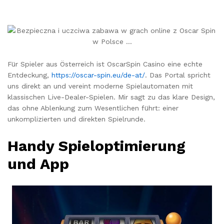
Für Spieler aus Österreich ist OscarSpin Casino eine echte
Entdeckung,
https://oscar-spin.eu/de-at/
. Das Portal spricht
uns direkt an und vereint moderne Spielautomaten mit
klassischen Live-Dealer-Spielen. Mir sagt zu das klare Design,
das ohne Ablenkung zum Wesentlichen führt: einer
unkomplizierten und direkten Spielrunde.
Handy Spieloptimierung
und App