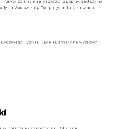
 Punkty zbieracie za wszystko: za spiny, zakłady na
ody na Was czekają. Ten program to taka winda – z
awdziwego Tygrysa. Jakie są zmiany na wyższych
ki
ie w połączeniu z promocjami. Oto parę