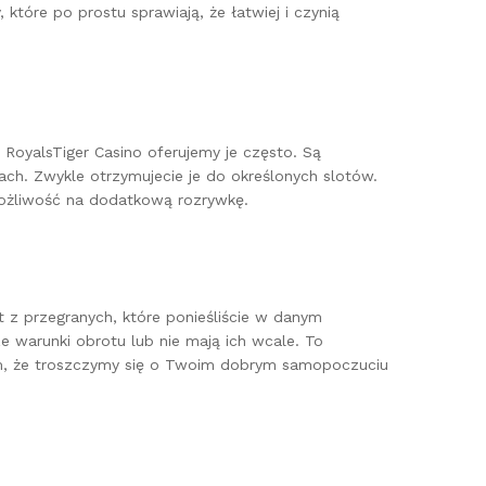
które po prostu sprawiają, że łatwiej i czynią
oyalsTiger Casino oferujemy je często. Są
ch. Zwykle otrzymujecie je do określonych slotów.
możliwość na dodatkową rozrywkę.
 z przegranych, które ponieśliście w danym
 warunki obrotu lub nie mają ich wcale. To
ym, że troszczymy się o Twoim dobrym samopoczuciu