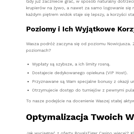
Gdy już zaczniecie grać, w sposób naturalny dotrzec
krupierów na żywo, a nawet za samo logowanie się n
każdym piętrem widok staje się lepszy, a korzyści sta
Poziomy i Ich Wyjątkowe Korz
Wasza podróż zaczyna się od poziomu Nowicjusza. 
poziomach?
Wypłaty są szybsze, a ich limity rosną.
Dostajecie dedykowanego opiekuna (VIP Host).
Przyznawane są Wam specjalne bonusy z okazji ur
Otrzymujecie dostęp do turniejów z pewnymi pul
To nasze podejście na docenienie Waszej stałej akty
Optymalizacja Twoich 
Jak wyciągnąć z oferty RoyalsTiger Casino więcej? 