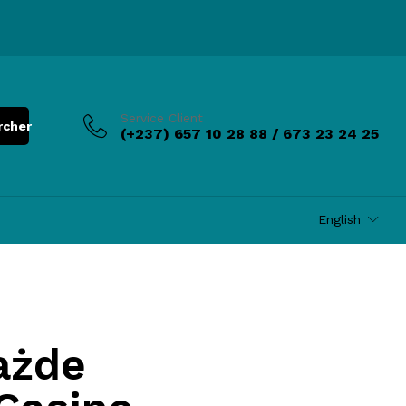
Service Client
rcher
(+237) 657 10 28 88 / 673 23 24 25
English
ażde