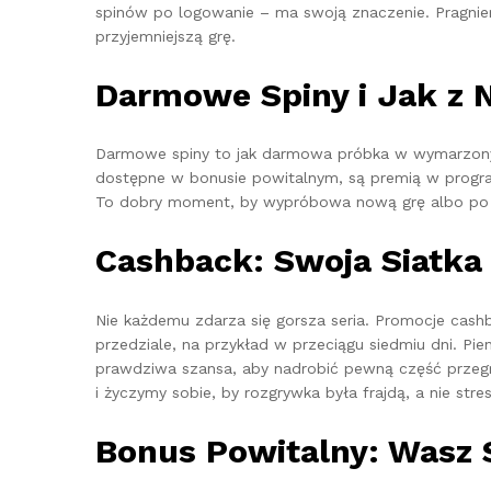
spinów po logowanie – ma swoją znaczenie. Pragniemy,
przyjemniejszą grę.
Darmowe Spiny i Jak z 
Darmowe spiny to jak darmowa próbka w wymarzonym 
dostępne w bonusie powitalnym, są premią w progra
To dobry moment, by wypróbowa nową grę albo po pr
Cashback: Swoja Siatka
Nie każdemu zdarza się gorsza seria. Promocje cash
przedziale, na przykład w przeciągu siedmiu dni. P
prawdziwa szansa, aby nadrobić pewną część przeg
i życzymy sobie, by rozgrywka była frajdą, a nie stre
Bonus Powitalny: Wasz 