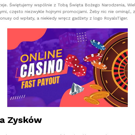
eje. Świętujemy wspólnie z Tobą Święta Bożego Narodzenia, Wiel
, często niezwykle hojnymi promocjami. Żeby nic nie ominąć, zag
usy od wpłaty, a niekiedy wręcz gadżety z logo RoyalsTiger.
na Zysków