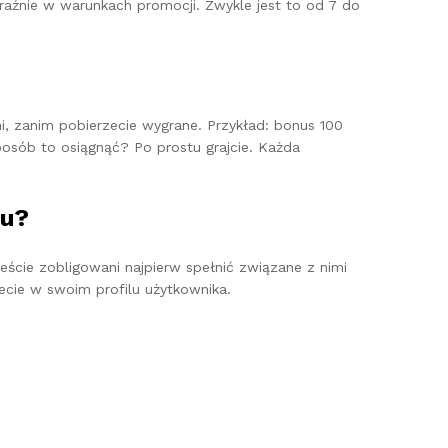
aźnie w warunkach promocji. Zwykle jest to od 7 do
i, zanim pobierzecie wygrane. Przykład: bonus 100
osób to osiągnąć? Po prostu grajcie. Każda
zu?
ście zobligowani najpierw spełnić związane z nimi
cie w swoim profilu użytkownika.