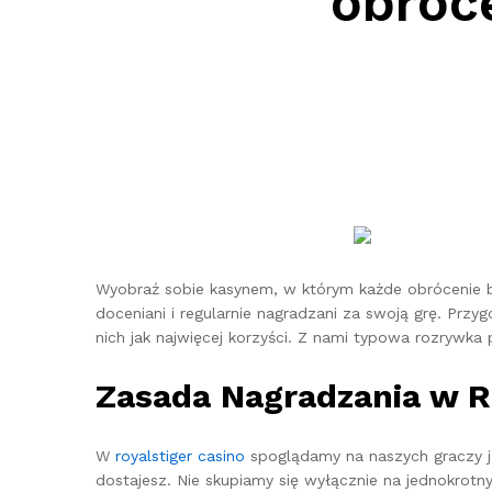
obróc
Wyobraź sobie kasynem, w którym każde obrócenie bęb
doceniani i regularnie nagradzani za swoją grę. Prz
nich jak najwięcej korzyści. Z nami typowa rozrywka 
Zasada Nagradzania w R
W
royalstiger casino
spoglądamy na naszych graczy ja
dostajesz. Nie skupiamy się wyłącznie na jednokrotn