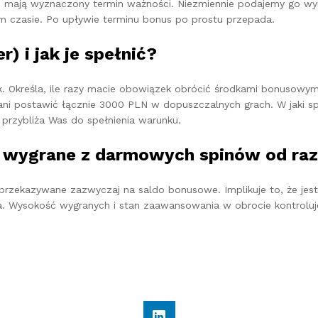
, mają wyznaczony termin ważności. Niezmiennie podajemy go wyr
ym czasie. Po upływie terminu bonus po prostu przepada.
) i jak je spełnić?
k. Określa, ile razy macie obowiązek obrócić środkami bonusowym
ni postawić łącznie 3000 PLN w dopuszczalnych grach. W jaki sp
 przybliża Was do spełnienia warunku.
 wygrane z darmowych spinów od ra
zekazywane zazwyczaj na saldo bonusowe. Implikuje to, że jeste
a. Wysokość wygranych i stan zaawansowania w obrocie kontroluje