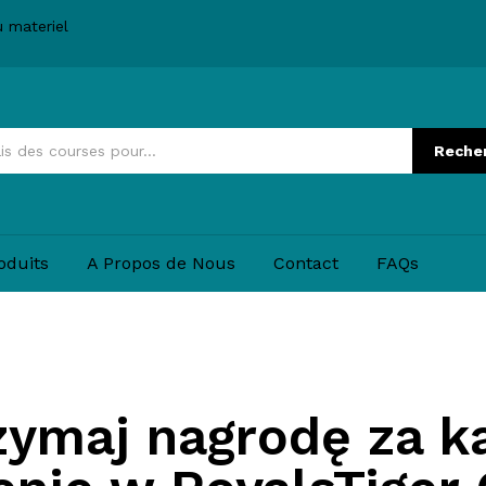
u materiel
Reche
oduits
A Propos de Nous
Contact
FAQs
zymaj nagrodę za k