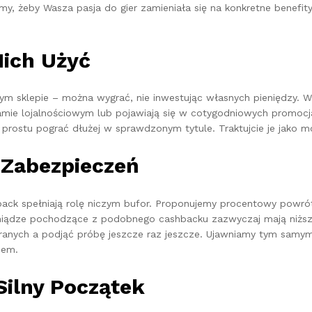
 żeby Wasza pasja do gier zamieniała się na konkretne benefity, 
Nich Użyć
sklepie – można wygrać, nie inwestując własnych pieniędzy. W R
mie lojalnościowym lub pojawiają się w cotygodniowych promocja
ostu pograć dłużej w sprawdzonym tytule. Traktujcie je jako 
 Zabezpieczeń
back spełniają rolę niczym bufor. Proponujemy procentowy powrót
ieniądze pochodzące z podobnego cashbacku zazwyczaj mają niższe
ranych a podjąć próbę jeszcze raz jeszcze. Ujawniamy tym sam
sem.
Silny Początek