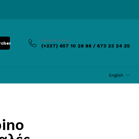
Service Client
rcher
(+237) 657 10 28 88 / 673 23 24 25
English
ino