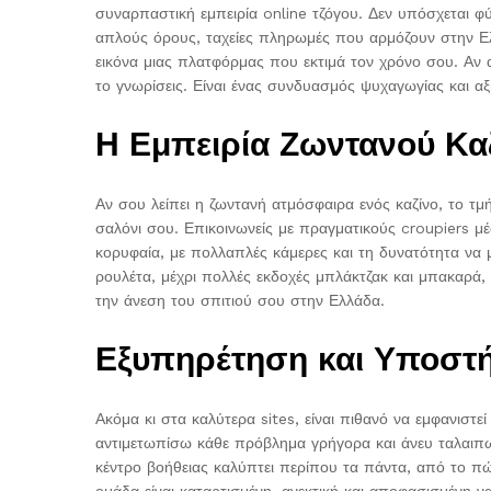
συναρπαστική εμπειρία online τζόγου. Δεν υπόσχεται φύ
απλούς όρους, ταχείες πληρωμές που αρμόζουν στην Ελ
εικόνα μιας πλατφόρμας που εκτιμά τον χρόνο σου. Αν α
το γνωρίσεις. Είναι ένας συνδυασμός ψυχαγωγίας και αξ
Η Εμπειρία Ζωντανού Καζ
Αν σου λείπει η ζωντανή ατμόσφαιρα ενός καζίνο, το τ
σαλόνι σου. Επικοινωνείς με πραγματικούς croupiers μέ
κορυφαία, με πολλαπλές κάμερες και τη δυνατότητα να μ
ρουλέτα, μέχρι πολλές εκδοχές μπλάκτζακ και μπακαρά, 
την άνεση του σπιτιού σου στην Ελλάδα.
Εξυπηρέτηση και Υποστήρ
Ακόμα κι στα καλύτερα sites, είναι πιθανό να εμφανιστε
αντιμετωπίσω κάθε πρόβλημα γρήγορα και άνευ ταλαιπωρί
κέντρο βοήθειας καλύπτει περίπου τα πάντα, από το πώ
ομάδα είναι καταρτισμένη, ανεκτική και αποφασισμένη ν