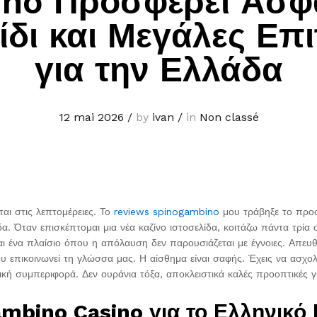
ino Προσφέρει Ασφ
ίδι και Μεγάλες Επι
για την Ελλάδα
12 mai 2026
/
by
ivan
/
in
Non classé
ται στις λεπτομέρειες. Το
reviews spinogambino
μου τράβηξε το προσ
 Όταν επισκέπτομαι μια νέα καζίνο ιστοσελίδα, κοιτάζω πάντα τρία στ
ι ένα πλαίσιο όπου η απόλαυση δεν παρουσιάζεται με έγνοιες. Απευθυ
 επικοινωνεί τη γλώσσα μας. Η αίσθημα είναι σαφής. Έχεις να ασχοληθ
ική συμπεριφορά. Δεν ουράνια τόξα, αποκλειστικά καλές προοπτικές γ
ambino Casino για το Ελληνικό 