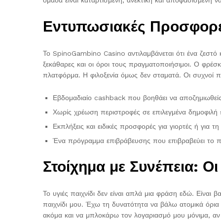
Εντυπωσιακές Προσφορές
Το SpinoGambino Casino αντιλαμβάνεται ότι ένα ζεστό κ
ξεκάθαρες και οι όροι τους πραγματοποιήσιμοι. Ο φρέσ
πλατφόρμα. Η φιλοξενία όμως δεν σταματά. Οι συχνοί π
Εβδομαδιαίο cashback που βοηθάει να αποζημιωθεί
Χωρίς χρέωση περιστροφές σε επιλεγμένα δημοφιλή 
Εκπλήξεις και ειδικές προσφορές για γιορτές ή για τη 
Ένα πρόγραμμα επιβράβευσης που επιβραβεύει το πα
Στοίχημα με Συνέπεια: Ο
Το υγιές παιχνίδι δεν είναι απλά μια φράση εδώ. Είναι
παιχνίδι μου. Έχω τη δυνατότητα να βάλω ατομικά όρια
ακόμα και να μπλοκάρω τον λογαριασμό μου μόνιμα, 