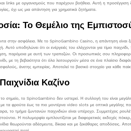
 και links με οργανισμούς που παρέχουν βοήθεια. Αυτή η προσέγγιση δεί
γίας, όχι ως μια απάντηση για χρηματικά ζητήματα.
οσία: Το Θεμέλιο της Εμπιστοσ
πάντα στην ασφάλεια. Με το SpinoGambino Casino, η απάντηση είναι ξ
. Αυτό υποδηλώνει ότι οι ενέργειές του ελέγχονται για τίμιο παιχνίδ
ηση, παρόμοια με αυτή των τραπεζών. Οι προσωπικές σου πληροφορί
ίδι, με τη βεβαιότητα ότι όλα λειτουργούν μέσα σε ένα πλαίσιο διαφά
σφαλούς, άνετης εμπειρίας. Αποτελεί το βασικό στοιχείο για κάθε πα
 Παιχνίδια Καζίνο
υτό το σημείο, το SpinoGambino δεν υστερεί. Η συλλογή του είναι μεγ
με τα φρούτα έως τα πιο μοντέρνα video slots με οπτικά μεγάλης πο
ρα, το τμήμα ζωντανών παιχνιδιών είναι υπέροχο. Συμμετέχεις ρουλέτ
ούντιο. Η πολυμορφία εμπλουτίζεται με διαφορετικές εκδοχές πόκερ, 
νίδια θεωρούνται αδέσμευτα, δίκαια και με ξεκάθαρες αποδόσεις. Απο
κουραστεί ποτέ.