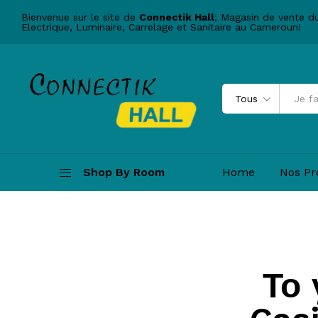
Bienvenue sur le site de
Connectik Hall
; Magasin de vente d
Electrique, Luminaire, Carrelage et Sanitaire au Cameroun!
Tous
Shop By Room
Home
Nos Pr
Το