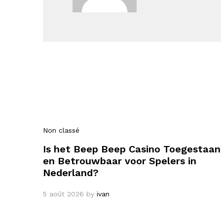
Non classé
Is het Beep Beep Casino Toegestaan
en Betrouwbaar voor Spelers in
Nederland?
5 août 2026
by
ivan