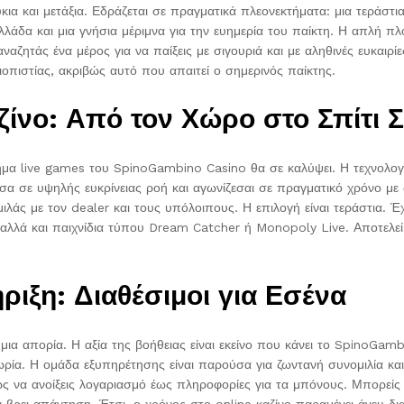
κια και μετάξια. Εδράζεται σε πραγματικά πλεονεκτήματα: μια τεράστι
λάδα και μια γνήσια μέριμνα για την ευημερία του παίκτη. Η απλή 
ναζητάς ένα μέρος για να παίξεις με σιγουριά και με αληθινές ευκαιρ
ιοπιστίας, ακριβώς αυτό που απαιτεί ο σημερινός παίκτης.
ίνο: Από τον Χώρο στο Σπίτι 
μήμα live games του SpinoGambino Casino θα σε καλύψει. Η τεχνολογί
σα σε υψηλής ευκρίνειας ροή και αγωνίζεσαι σε πραγματικό χρόνο με 
ιλάς με τον dealer και τους υπόλοιπους. Η επιλογή είναι τεράστια. Έ
αλλά και παιχνίδια τύπου Dream Catcher ή Monopoly Live. Αποτελεί 
ιξη: Διαθέσιμοι για Εσένα
ί μια απορία. Η αξία της βοήθειας είναι εκείνο που κάνει το SpinoGa
α. Η ομάδα εξυπηρέτησης είναι παρούσα για ζωντανή συνομιλία και επ
ς να ανοίξεις λογαριασμό έως πληροφορίες για τα μπόνους. Μπορείς ε
α βρει απάντηση. Έτσι, ο χρόνος στο online καζίνο παραμένει άνευ δ