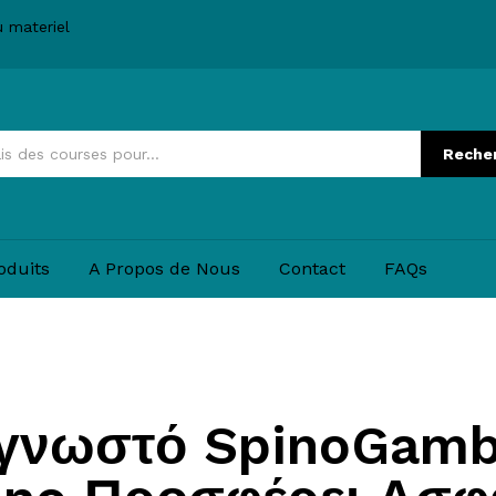
u materiel
Reche
oduits
A Propos de Nous
Contact
FAQs
 γνωστό SpinoGamb