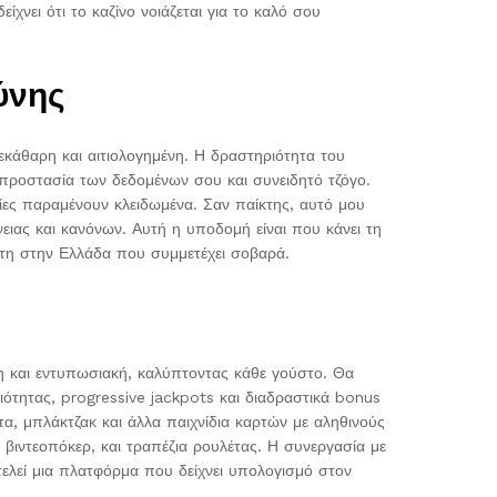
χνει ότι το καζίνο νοιάζεται για το καλό σου
ύνης
εκάθαρη και αιτιολογημένη. Η δραστηριότητα του
ι, προστασία των δεδομένων σου και συνειδητό τζόγο.
ες παραμένουν κλειδωμένα. Σαν παίκτης, αυτό μου
νειας και κανόνων. Αυτή η υποδομή είναι που κάνει τη
ίκτη στην Ελλάδα που συμμετέχει σοβαρά.
άλη και εντυπωσιακή, καλύπτοντας κάθε γούστο. Θα
ιότητας, progressive jackpots και διαδραστικά bonus
α, μπλάκτζακ και άλλα παιχνίδια καρτών με αληθινούς
βιντεοπόκερ, και τραπέζια ρουλέτας. Η συνεργασία με
τελεί μια πλατφόρμα που δείχνει υπολογισμό στον