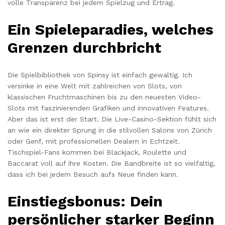
volle Transparenz bei jedem Spielzug und Ertrag.
Ein Spieleparadies, welches
Grenzen durchbricht
Die Spielbibliothek von Spinsy ist einfach gewaltig. Ich
versinke in eine Welt mit zahlreichen von Slots, von
klassischen Fruchtmaschinen bis zu den neuesten Video-
Slots mit faszinierenden Grafiken und innovativen Features.
Aber das ist erst der Start. Die Live-Casino-Sektion fühlt sich
an wie ein direkter Sprung in die stilvollen Salons von Zürich
oder Genf, mit professionellen Dealern in Echtzeit.
Tischspiel-Fans kommen bei Blackjack, Roulette und
Baccarat voll auf ihre Kosten. Die Bandbreite ist so vielfältig,
dass ich bei jedem Besuch aufs Neue finden kann.
Einstiegsbonus: Dein
persönlicher starker Beginn