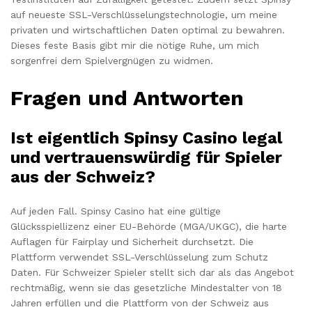
auf neueste SSL-Verschlüsselungstechnologie, um meine
privaten und wirtschaftlichen Daten optimal zu bewahren.
Dieses feste Basis gibt mir die nötige Ruhe, um mich
sorgenfrei dem Spielvergnügen zu widmen.
Fragen und Antworten
Ist eigentlich Spinsy Casino legal
und vertrauenswürdig für Spieler
aus der Schweiz?
Auf jeden Fall. Spinsy Casino hat eine gültige
Glücksspiellizenz einer EU-Behörde (MGA/UKGC), die harte
Auflagen für Fairplay und Sicherheit durchsetzt. Die
Plattform verwendet SSL-Verschlüsselung zum Schutz
Daten. Für Schweizer Spieler stellt sich dar als das Angebot
rechtmäßig, wenn sie das gesetzliche Mindestalter von 18
Jahren erfüllen und die Plattform von der Schweiz aus