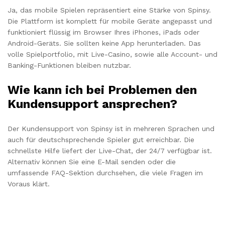
Ja, das mobile Spielen repräsentiert eine Stärke von Spinsy.
Die Plattform ist komplett für mobile Geräte angepasst und
funktioniert flüssig im Browser Ihres iPhones, iPads oder
Android-Geräts. Sie sollten keine App herunterladen. Das
volle Spielportfolio, mit Live-Casino, sowie alle Account- und
Banking-Funktionen bleiben nutzbar.
Wie kann ich bei Problemen den
Kundensupport ansprechen?
Der Kundensupport von Spinsy ist in mehreren Sprachen und
auch für deutschsprechende Spieler gut erreichbar. Die
schnellste Hilfe liefert der Live-Chat, der 24/7 verfügbar ist.
Alternativ können Sie eine E-Mail senden oder die
umfassende FAQ-Sektion durchsehen, die viele Fragen im
Voraus klärt.