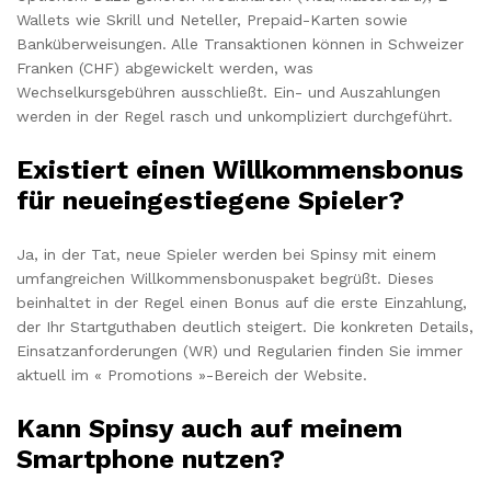
Wallets wie Skrill und Neteller, Prepaid-Karten sowie
Banküberweisungen. Alle Transaktionen können in Schweizer
Franken (CHF) abgewickelt werden, was
Wechselkursgebühren ausschließt. Ein- und Auszahlungen
werden in der Regel rasch und unkompliziert durchgeführt.
Existiert einen Willkommensbonus
für neueingestiegene Spieler?
Ja, in der Tat, neue Spieler werden bei Spinsy mit einem
umfangreichen Willkommensbonuspaket begrüßt. Dieses
beinhaltet in der Regel einen Bonus auf die erste Einzahlung,
der Ihr Startguthaben deutlich steigert. Die konkreten Details,
Einsatzanforderungen (WR) und Regularien finden Sie immer
aktuell im « Promotions »-Bereich der Website.
Kann Spinsy auch auf meinem
Smartphone nutzen?