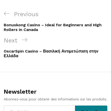
Navigation
Previous
Previous
de
Post
Bonuskong Casino – Ideal for Beginners and High
l’article
Rollers in Canada
Next
Next
Post
OscarSpin Casino – Βασιλική Αντιμετώπιση στην
Ελλάδα
Newsletter
Abonnez-vous pour obtenir des informations sur les produits.