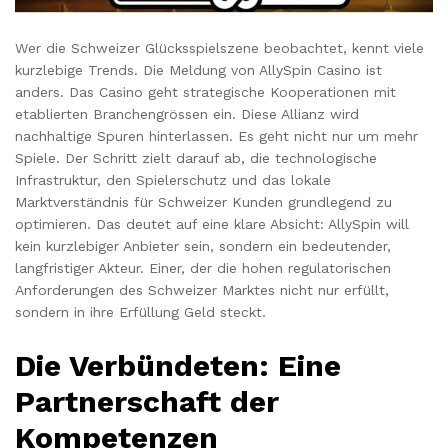
Wer die Schweizer Glücksspielszene beobachtet, kennt viele
kurzlebige Trends. Die Meldung von AllySpin Casino ist
anders. Das Casino geht strategische Kooperationen mit
etablierten Branchengrössen ein. Diese Allianz wird
nachhaltige Spuren hinterlassen. Es geht nicht nur um mehr
Spiele. Der Schritt zielt darauf ab, die technologische
Infrastruktur, den Spielerschutz und das lokale
Marktverständnis für Schweizer Kunden grundlegend zu
optimieren. Das deutet auf eine klare Absicht: AllySpin will
kein kurzlebiger Anbieter sein, sondern ein bedeutender,
langfristiger Akteur. Einer, der die hohen regulatorischen
Anforderungen des Schweizer Marktes nicht nur erfüllt,
sondern in ihre Erfüllung Geld steckt.
Die Verbündeten: Eine
Partnerschaft der
Kompetenzen