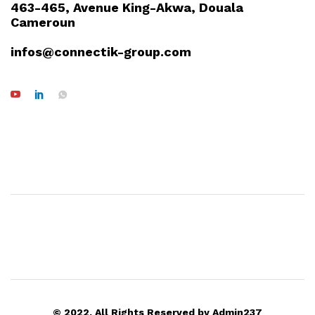
463-465, Avenue King-Akwa, Douala
Cameroun
infos@connectik-group.com
© 2022. All Rights Reserved by Admin237