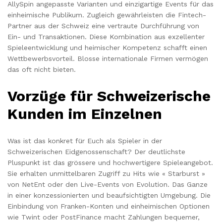
AllySpin angepasste Varianten und einzigartige Events für das
einheimische Publikum. Zugleich gewährleisten die Fintech-
Partner aus der Schweiz eine vertraute Durchführung von
Ein- und Transaktionen. Diese Kombination aus exzellenter
Spieleentwicklung und heimischer Kompetenz schafft einen
Wettbewerbsvorteil. Blosse internationale Firmen vermögen
das oft nicht bieten.
Vorzüge für Schweizerische
Kunden im Einzelnen
Was ist das konkret für Euch als Spieler in der
Schweizerischen Eidgenossenschaft? Der deutlichste
Pluspunkt ist das grössere und hochwertigere Spieleangebot.
Sie erhalten unmittelbaren Zugriff zu Hits wie « Starburst »
von NetEnt oder den Live-Events von Evolution. Das Ganze
in einer konzessionierten und beaufsichtigten Umgebung. Die
Einbindung von Franken-Konten und einheimischen Optionen
wie Twint oder PostFinance macht Zahlungen bequemer,