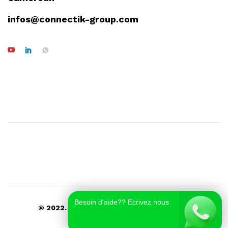
infos@connectik-group.com
Besoin d'aide?? Ecrivez nous
© 2022. All Rights Reserved by Admin237