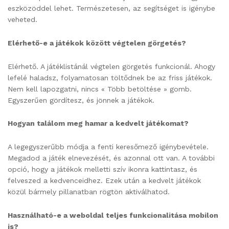
eszközöddel lehet. Természetesen, az segítséget is igénybe
veheted.
Elérhető-e a játékok között végtelen görgetés?
Elérhető. A játéklistánál végtelen görgetés funkcionál. Ahogy
lefelé haladsz, folyamatosan töltődnek be az friss játékok.
Nem kell lapozgatni, nincs « Több betöltése » gomb.
Egyszerűen gördítesz, és jönnek a játékok.
Hogyan találom meg hamar a kedvelt játékomat?
A legegyszerűbb módja a fenti keresőmező igénybevétele.
Megadod a játék elnevezését, és azonnal ott van. A további
opció, hogy a játékok melletti szív ikonra kattintasz, és
felveszed a kedvenceidhez. Ezek után a kedvelt játékok
közül bármely pillanatban rögtön aktiválhatod.
Használható-e a weboldal teljes funkcionalitása mobilon
is?