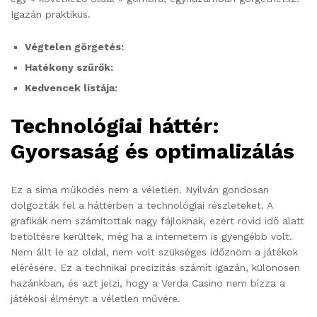
Igazán praktikus.
Végtelen görgetés:
Hatékony szűrők:
Kedvencek listája:
Technológiai háttér:
Gyorsaság és optimalizálás
Ez a sima működés nem a véletlen. Nyilván gondosan
dolgozták fel a háttérben a technológiai részleteket. A
grafikák nem számítottak nagy fájloknak, ezért rövid idő alatt
betöltésre kerültek, még ha a internetem is gyengébb volt.
Nem állt le az oldal, nem volt szükséges időznöm a játékok
elérésére. Ez a technikai precizitás számít igazán, különösen
hazánkban, és azt jelzi, hogy a Verda Casino nem bízza a
játékosi élményt a véletlen művére.