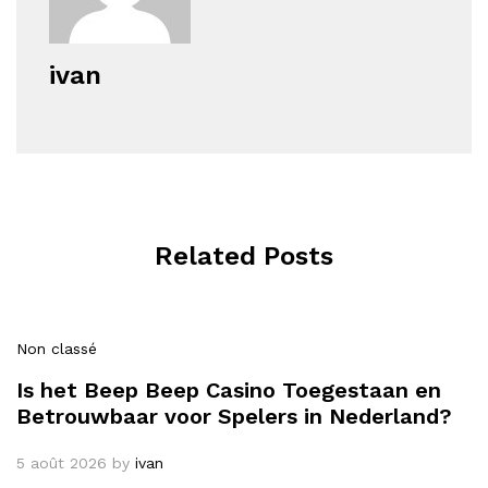
ivan
Related Posts
Non classé
Is het Beep Beep Casino Toegestaan en
Betrouwbaar voor Spelers in Nederland?
5 août 2026
by
ivan