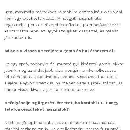
Igen, maximális mértékben. A mobilra optimalizált weboldal
nem egy lebutított kiadás. Mindegyik használható:
regisztrálni, pénzt befizetni és kifizetni, promóciókat nézni,
kapcsolatba lépni az ügyfélszolgálati csapattal, és nyilván
játszadozni is.
Mi az a « Vissza a tetejére » gomb és hol érhetem el?
Ez egy apró, többnyire fel mutató nyíl kinézetű gomb. Akkor
jelenik meg az oldal jobb alsó pontján, amikor elkezdesz
lefelé haladni. Ha aktiválod, azonnal visszavezet az oldal
elejére. Nagyon praktikus, ha mélyen vagy a játéklistában, és
hamar vissza kívánsz jutni a menürendszerhez.
Befolyásolja a görgetési érzetet, ha korábbi PC-t vagy
telefonkészüléket használok?
A felület jól optimalizált, szóval rendszerint használható
régebbi eszközökön is. De a teljesítmény persze függ attól,