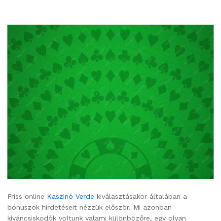
Friss online
Kaszinó Verde
kiválasztásakor általában a
bónuszok hirdetéseit nézzük először. Mi azonban
kíváncsiskodók voltunk valami különbözőre, egy olyan