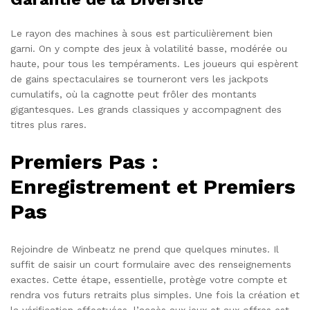
Le rayon des machines à sous est particulièrement bien
garni. On y compte des jeux à volatilité basse, modérée ou
haute, pour tous les tempéraments. Les joueurs qui espèrent
de gains spectaculaires se tourneront vers les jackpots
cumulatifs, où la cagnotte peut frôler des montants
gigantesques. Les grands classiques y accompagnent des
titres plus rares.
Premiers Pas :
Enregistrement et Premiers
Pas
Rejoindre de Winbeatz ne prend que quelques minutes. Il
suffit de saisir un court formulaire avec des renseignements
exactes. Cette étape, essentielle, protège votre compte et
rendra vos futurs retraits plus simples. Une fois la création et
la vérification effectuées, l’accès aux jeux et aux offres est