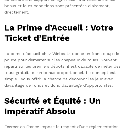
bonus et leurs conditions sont présentées clairement,
directement.
La Prime d’Accueil : Votre
Ticket d’Entrée
La prime d’accueil chez Winbeatz donne un franc coup de
pouce pour démarrer sur les chapeaux de roues. Souvent
réparti sur les premiers dépôts, il est capable de mêler des
tours gratuits et un bonus proportionnel. Le concept est
simple : vous offrir la chance de découvrir les jeux avec
davantage de fonds et donc davantage d’opportunités.
Sécurité et Équité : Un
Impératif Absolu
Exercer en France impose le respect d’une réglementation