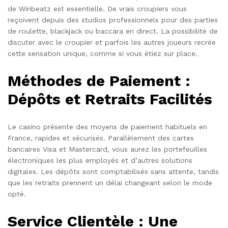
de Winbeatz est essentielle. De vrais croupiers vous
reçoivent depuis des studios professionnels pour des parties
de roulette, blackjack ou baccara en direct. La possibilité de
discuter avec le croupier et parfois les autres joueurs recrée
cette sensation unique, comme si vous étiez sur place.
Méthodes de Paiement :
Dépôts et Retraits Facilités
Le casino présente des moyens de paiement habituels en
France, rapides et sécurisés. Parallèlement des cartes
bancaires Visa et Mastercard, vous aurez les portefeuilles
électroniques les plus employés et d’autres solutions
digitales. Les dépôts sont comptabilisés sans attente, tandis
que les retraits prennent un délai changeant selon le mode
opté.
Service Clientèle : Une