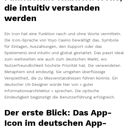
die intuitiv verstanden
werden
Ein Icon hat eine Funktion rasch und ohne Worte vermitteln.
Die Icon-Sprache von Yoyo Casino bewältigt das. Symbole
für Einlagen, Auszahlungen, den Support oder das
Spielemenü sind intuitiv und global gestaltet. Das passt ideal
zum weltweiten wie auch zum deutschen Markt, wo
Nutzerfreundlichkeit höchste Priorität hat. Die verwendeten
Metaphern sind eindeutig. Sie umgehen überflüssige
Verspieltheit, die zu Missverständnissen führen könnte. Ein
deutscher UX-Designer würde hier von « guter
Informationsarchitektur » sprechen. Die optische
Eindeutigkeit begünstigt die Benutzerführung erfolgreich.
Der erste Blick: Das App-
Icon im deutschen App-