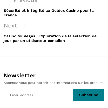
de
Post
Sécurité et Intégrité au Goldex Casino pour la
l’article
France
Next
Next
Post
Casino Mr Vegas : Exploration de la sélection de
jeux par un utilisateur canadien
Newsletter
Abonnez-vous pour obtenir des informations sur les produits.