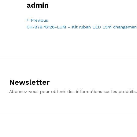
admin
Navigation
Previous
Previous
Post
CH-87978126-LUM – Kit ruban LED L5m changements 
de
l’article
Newsletter
Abonnez-vous pour obtenir des informations sur les produits.