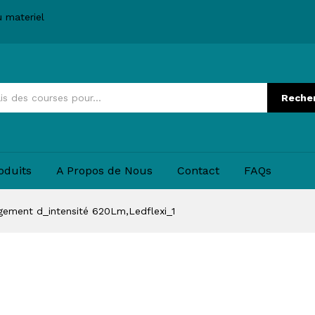
u materiel
Reche
oduits
A Propos de Nous
Contact
FAQs
ment d_intensité 620Lm,Ledflexi_1