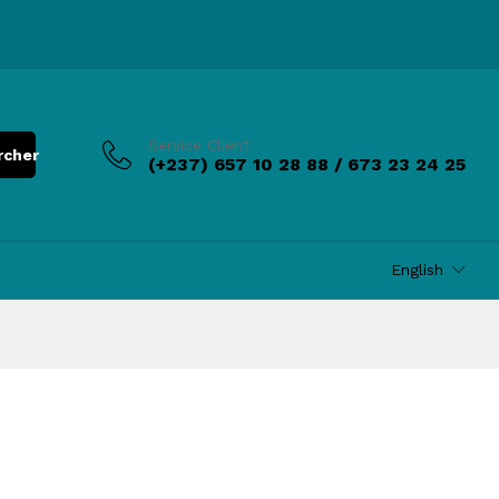
Service Client
rcher
(+237) 657 10 28 88 / 673 23 24 25
English