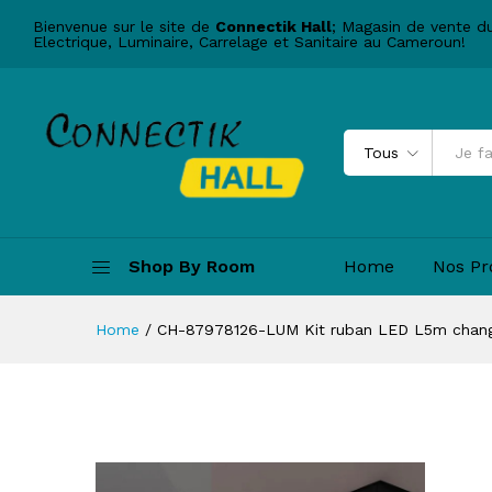
Bienvenue sur le site de
Connectik Hall
; Magasin de vente d
Electrique, Luminaire, Carrelage et Sanitaire au Cameroun!
Tous
Shop By Room
Home
Nos Pr
Home
/
CH-87978126-LUM Kit ruban LED L5m change