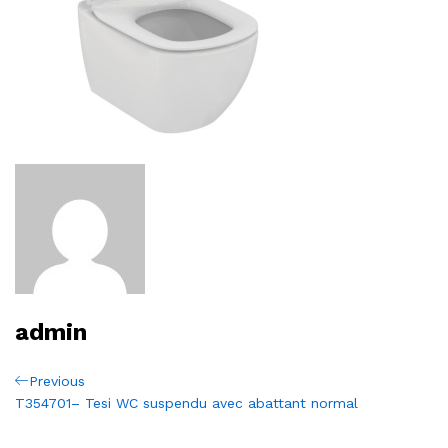
admin
Navigation
Previous
Previous
Post
T354701– Tesi WC suspendu avec abattant normal
de