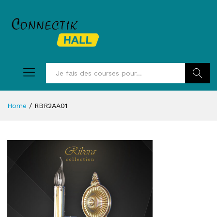
Recherc
Home
/
RBR2AA01