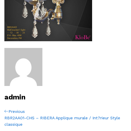
admin
Navigation
Previous
Previous
Post
RBR2AA01-CHS – RIBERA Applique murale / Int?rieur Style
de
classique