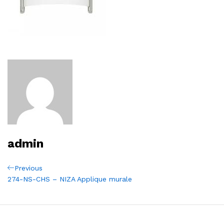
admin
Navigation
Previous
Previous
Post
274-NS-CHS – NIZA Applique murale
de
l’article