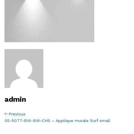
admin
Navigation
Previous
Previous
Post
05-5077-BW-BW-CHS – Applique murale Surf small
de