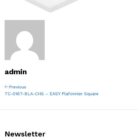
admin
Navigation
Previous
Previous
Post
TC-0167-BLA-CHS – EASY Plafonnier Square
de
l’article
Newsletter