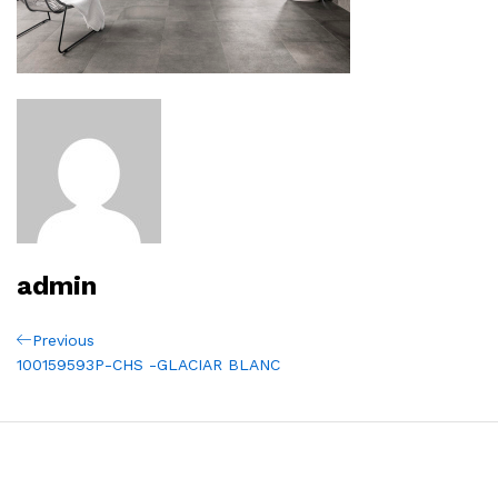
admin
Navigation
Previous
Previous
Post
100159593P-CHS -GLACIAR BLANC
de
l’article