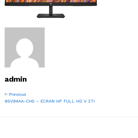
admin
Navigation
Previous
Previous
Post
9SV94AA-CHS – ECRAN HP FULL HD V 27I
de
l’article