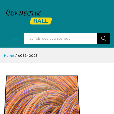
Recherc
Home
/
c08340023